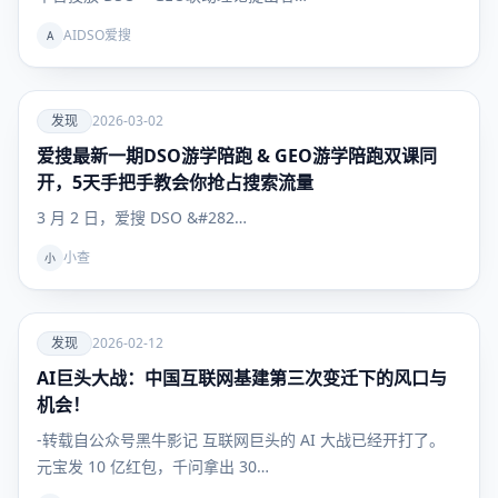
AIDSO爱搜
A
爱
发现
2026-03-02
爱搜最新一期DSO游学陪跑 & GEO游学陪跑双课同
发现
开，5天手把手教会你抢占搜索流量
3 月 2 日，爱搜 DSO &#282…
小查
小
爱
发现
2026-02-12
AI巨头大战：中国互联网基建第三次变迁下的风口与
发现
机会！
-转载自公众号黑牛影记 互联网巨头的 AI 大战已经开打了。
元宝发 10 亿红包，千问拿出 30…