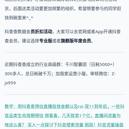
京，后面这类活动要更加频繁的组织，希望想要参与的同学赶
快到碗里来^_^
抖查查数据会
员折扣活动
，大家可以去官网或者App开通抖查
查会员，建议选择
专业版
或者
旗舰版年度会员
。
近期抖查查成立的行业高级群：千川智囊团（日耗5000+）
300多人，总日耗破千万；加我家运营小璇，审核微信：Z-
jx959
教学：用抖查查预估直播投放金额以及roi
双11到年后，一些抖
音品类生命周期预估
郑香香，几天就卖1个亿，直播间流量为
啥这么香？
深入一点探讨下抖音搜索流量
困局！抖音流量操盘