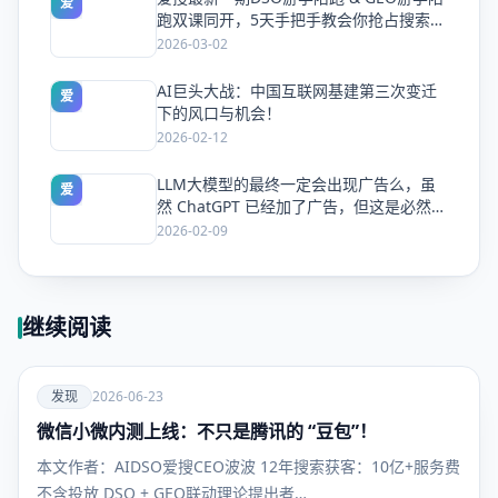
爱
跑双课同开，5天手把手教会你抢占搜索流
量
2026-03-02
AI巨头大战：中国互联网基建第三次变迁
爱
下的风口与机会！
2026-02-12
LLM大模型的最终一定会出现广告么，虽
爱
然 ChatGPT 已经加了广告，但这是必然终
局么？
2026-02-09
继续阅读
爱
发现
2026-06-23
微信小微内测上线：不只是腾讯的 “豆包”！
发现
本文作者：AIDSO爱搜CEO波波 12年搜索获客：10亿+服务费
不含投放 DSO + GEO联动理论提出者…