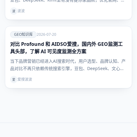
新闻稿、做百科，折腾半天——但用户真到掏钱买东西的时
波波
波
候，根本不看这些。 他们问AI："敏感肌用什么面霜不踩
雷？""300块以内的吹风机哪款最值得买？" AI给的
爱
GEO知识库
2026-07-20
对比 Profound 和 AIDSO爱搜，国内外 GEO监测工
GEO知识
库
具头部，了解 AI 可见度监测全方案
当下品牌营销已经进入AI搜索时代，用户选型、品牌认知、产
品对比不再只依赖传统搜索引擎，豆包、DeepSeek、文心一
言等大模型成为用户获取决策信息的核心入口。行业术语
爱搜波波
爱
GEO（生成式引擎优化）彻底解决“如何让AI主动推荐自家品
牌”的核心痛点，但绝大多数企业卡在同一难题：GEO 优