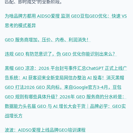
匹配、即时成交”的全新阶段。
为啥品牌方都用 AIDSO爱搜 监测 GEO
豆包GEO优化：快速 VS
思考的模式差异
GEO 服务商增加，压价、内卷、利润消失！
违规 GEO 有防范意识了，伪 GEO 优化你能识别出来么？
黑帽 GEO 凉凉：2026 平台封号事件汇总
ChatGPT 正式上线广
告系统：AI 获客迎来全新变局
网信办整治 AI 投毒！消灭黑帽
GEO 打法
2026 GEO 风向标，来自Google官方
3-4月，豆包
GEO 规则有哪些具体升级？
2026年 GEO 服务商的分水岭是：
数据能力
头名届 GEO 与 AI 增长大会干货｜品牌必学：GEO实
战增长方
波波：AIDSO爱搜上线品牌GEO培训课程