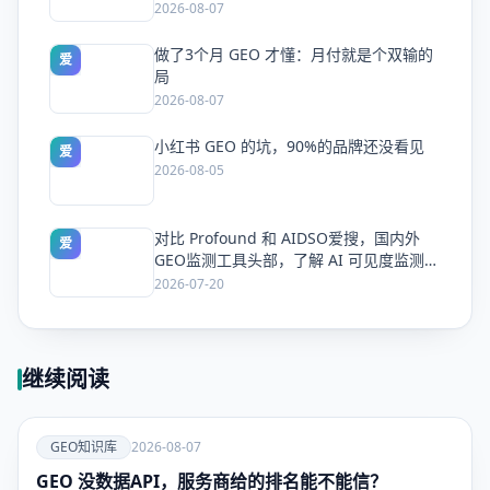
2026-08-07
做了3个月 GEO 才懂：月付就是个双输的
爱
局
2026-08-07
小红书 GEO 的坑，90%的品牌还没看见
爱
2026-08-05
对比 Profound 和 AIDSO爱搜，国内外
爱
GEO监测工具头部，了解 AI 可见度监测全
方案
2026-07-20
继续阅读
爱
GEO知识库
2026-08-07
GEO 没数据API，服务商给的排名能不能信？
GEO知识