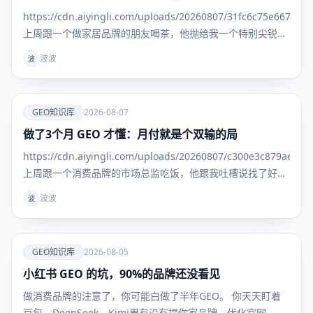
库
https://cdn.aiyingli.com/uploads/20260807/31fc6c75e667463
上周跟一个做家居品牌的朋友喝茶，他抛给我一个特别尖锐的
问题： "我找了三家GEO服务商，每家给我的排名报告都不一
波波
波
样。更离谱
爱
GEO知识库
2026-08-07
做了3个月 GEO 才懂：月付就是个双输的局
GEO知识
库
https://cdn.aiyingli.com/uploads/20260807/c300e3c879ae469
上周跟一个消费品牌的市场总监吃饭，他跟我吐槽说找了好几
家 GEO 服务商，一上来就是季付年付，问能不能先试一个
波波
波
月，效果好
爱
GEO知识库
2026-08-05
小红书 GEO 的坑，90%的品牌还没看见
GEO知识
库
做消费品牌的注意了，你可能白做了半年GEO。 你天天盯着
豆包、DeepSeek、Kimi里有没有提你家品牌，优化官网、发