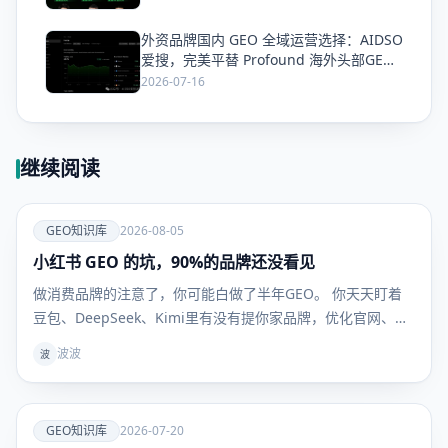
外资品牌国内 GEO 全域运营选择：AIDSO
爱
爱搜，完美平替 Profound 海外头部GEO
平台
2026-07-16
继续阅读
爱
GEO知识库
2026-08-05
小红书 GEO 的坑，90%的品牌还没看见
GEO知识
库
做消费品牌的注意了，你可能白做了半年GEO。 你天天盯着
豆包、DeepSeek、Kimi里有没有提你家品牌，优化官网、发
新闻稿、做百科，折腾半天——但用户真到掏钱买东西的时
波波
波
候，根本不看这些。 他们问AI："敏感肌用什么面霜不踩
雷？""300块以内的吹风机哪款最值得买？" AI给的
爱
GEO知识库
2026-07-20