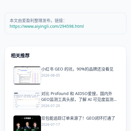
本文由爱盈利整理发布，链接：
https://www.aiyingli.com/294598.html
相关推荐
小红书 GEO 的坑，90%的品牌还没看见
爱
2026-08-05
对比 Profound 和 AIDSO爱搜，国内外
爱
GEO监测工具头部，了解 AI 可见度监测全
方案
2026-07-20
豆包能追踪订单来源了！GEO闭环打通了
爱
2026-07-17