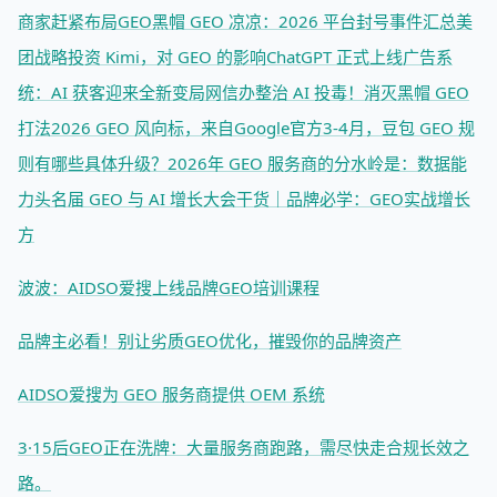
商家赶紧布局GEO
黑帽 GEO 凉凉：2026 平台封号事件汇总
美
团战略投资 Kimi，对 GEO 的影响
ChatGPT 正式上线广告系
统：AI 获客迎来全新变局
网信办整治 AI 投毒！消灭黑帽 GEO
打法
2026 GEO 风向标，来自Google官方
3-4月，豆包 GEO 规
则有哪些具体升级？
2026年 GEO 服务商的分水岭是：数据能
力
头名届 GEO 与 AI 增长大会干货｜品牌必学：GEO实战增长
方
波波：AIDSO爱搜上线品牌GEO培训课程
品牌主必看！别让劣质GEO优化，摧毁你的品牌资产
AIDSO爱搜为 GEO 服务商提供 OEM 系统
3·15后GEO正在洗牌：大量服务商跑路，需尽快走合规长效之
路。