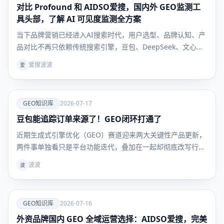
对比 Profound 和 AIDSO爱搜，国内外 GEO监测工
GEO知识
库
具头部，了解 AI 可见度监测全方案
当下品牌营销已经进入AI搜索时代，用户选型、品牌认知、产
品对比不再只依赖传统搜索引擎，豆包、DeepSeek、文心一
言等大模型成为用户获取决策信息的核心入口。行业术语
爱搜波波
爱
GEO（生成式引擎优化）彻底解决“如何让AI主动推荐自家品
牌”的核心痛点，但绝大多数企业卡在同一难题：GEO 优
爱
GEO知识库
2026-07-17
豆包能追踪订单来源了！GEO闭环打通了
GEO知识
库
近期生成式引擎优化（GEO）赛道迎来两大关键性产品更新，
两件事单独看只是平台功能迭代，叠加在一起却彻底改写行业
底层逻辑：豆包上线独立订单来源追踪能力，第三方工具爱搜
波波
波
AIDSO同步开放多AI平台商品卡数据监测。二者一前一后补齐
流量全链路数据缺口，困扰行业许久的「AI种草无法核算成交
爱
GEO知识库
2026-07-16
外资品牌国内 GEO 全域运营选择：AIDSO爱搜，完美
GEO知识