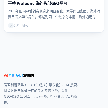
库
平替 Profound 海外头部GEO平台
2026年国内AI营销赛道迎来明显变化，大量跨国集团、海外消
费品牌来华布局时，都遇到同一个数字化难题：海外通用的
Profound AEO监测工具，完全无法适配国内大模型与互联网
运营小咖秀
运
生态，原有AI品牌运营体系进入国内直接断层。经过多轮品牌
横向实测对比，AIDSO爱搜凭借全链路对标Pro
爱盈利是聚焦 GEO（生成式引擎优化）、AI 搜索、
抖音数据与运营推广的学习交流平台，提供
GEO/DSO 知识库、运营干货、行业资讯与实战案
例。