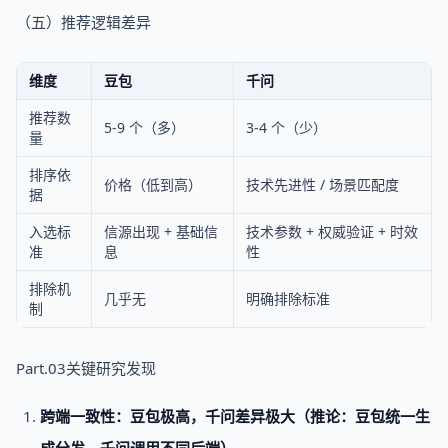
（五）推荐逻辑差异
维度
豆包
千问
推荐数
5-9 个（多）
3-4 个（少）
量
排序依
价格（低到高）
技术先进性 / 场景匹配度
据
入选标
信源出现 + 基础信
技术参数 + 权威验证 + 时效
准
息
性
排除机
几乎无
明确排除标准
制
Part.03关键研究发现
跨端一致性：豆包极高，千问差异极大（推论：豆包统一生