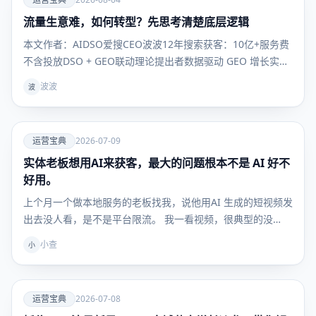
流量生意难，如何转型？先思考清楚底层逻辑
运营宝
典
本文作者：AIDSO爱搜CEO波波12年搜索获客：10亿+服务费
不含投放DSO + GEO联动理论提出者数据驱动 GEO 增长实战
派做流量的兄弟们，今年是不是都有同一种感觉以前那套，突
波波
波
然就不灵了。投流ROI打不平，内容发了一堆连个水花都没
有。和努力无关，是这游戏本身，已经换桌了。
爱
运营宝典
2026-07-09
实体老板想用AI来获客，最大的问题根本不是 AI 好不
运营宝
典
好用。
上个月一个做本地服务的老板找我，说他用AI 生成的短视频发
出去没人看，是不是平台限流。 我一看视频，很典型的没…
小查
小
爱
运营宝典
2026-07-08