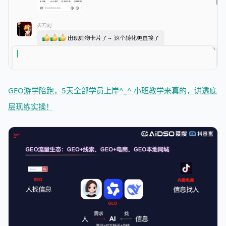
GEO游学陪跑，5天全部学员上岸^_^ 小班教学来真的，讲透底
层现练实操！