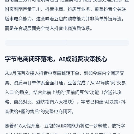
附页列明巨量千川、抖音电商、抖店等业务，覆盖抖音全关联
版本电商能力。这意味着豆包的购物能力并非简单外链导流，
而是在合规层面完全纳入抖音电商资质体系。
字节电商闭环落地，AI成消费决策核心
从3月底首次接入抖音电商需跳转下单，到如今端内全闭环交
易、资质与订单体系全面打通，豆包完成了从“AI导购”到“交易
入口”的质变。结合此前上线的“买前问豆包”功能（含送礼攻
略、商品对比、避坑指南六大模块），字节已构建“AI决策+抖
音供给+履约售后”的完整电商闭环。
随着618大促开启，豆包的AI购物能力将进一步释放，依托字