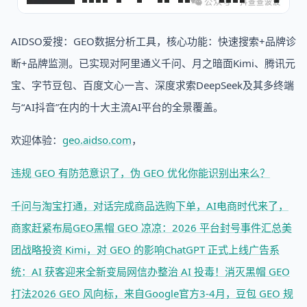
AIDSO爱搜：GEO数据分析工具，核心功能：快速搜索+品牌诊
断+品牌监测。已实现对阿里通义千问、月之暗面Kimi、腾讯元
宝、字节豆包、百度文心一言、深度求索DeepSeek及其多终端
与“AI抖音”在内的十大主流AI平台的全景覆盖。
欢迎体验：
geo.aidso.com
，
违规 GEO 有防范意识了，伪 GEO 优化你能识别出来么？
千问与淘宝打通，对话完成商品选购下单，AI电商时代来了，
商家赶紧布局GEO
黑帽 GEO 凉凉：2026 平台封号事件汇总
美
团战略投资 Kimi，对 GEO 的影响
ChatGPT 正式上线广告系
统：AI 获客迎来全新变局
网信办整治 AI 投毒！消灭黑帽 GEO
打法
2026 GEO 风向标，来自Google官方
3-4月，豆包 GEO 规