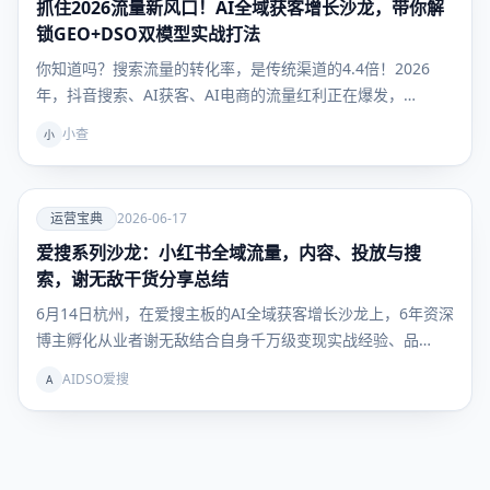
抓住2026流量新风口！AI全域获客增长沙龙，带你解
运营宝
典
锁GEO+DSO双模型实战打法
你知道吗？搜索流量的转化率，是传统渠道的4.4倍！2026
年，抖音搜索、AI获客、AI电商的流量红利正在爆发，…
小查
小
爱
运营宝典
2026-06-17
爱搜系列沙龙：小红书全域流量，内容、投放与搜
运营宝
典
索，谢无敌干货分享总结
6月14日杭州，在爱搜主板的AI全域获客增长沙龙上，6年资深
博主孵化从业者谢无敌结合自身千万级变现实战经验、品…
AIDSO爱搜
A