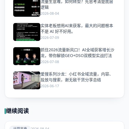
流量生意难，如何转型？先思考清楚底层
爱
逻辑
2026-08-04
实体老板想用AI来获客，最大的问题根本
爱
不是 AI 好不好用。
2026-07-09
抓住2026流量新风口！AI全域获客增长沙
爱
龙，带你解锁GEO+DSO双模型实战打法
2026-07-08
爱搜系列沙龙：小红书全域流量，内容、
爱
投放与搜索，谢无敌干货分享总结
2026-06-17
继续阅读
爱
运营宝典
2026-08-04