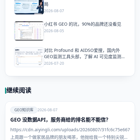
局
2026-08-07
小红书 GEO 的坑，90%的品牌还没看见
爱
2026-08-05
对比 Profound 和 AIDSO爱搜，国内外
爱
GEO监测工具头部，了解 AI 可见度监测全
方案
2026-07-20
继续阅读
爱
GEO知识库
2026-08-07
GEO 没数据API，服务商给的排名能不能信？
GEO知识
库
https://cdn.aiyingli.com/uploads/20260807/31fc6c75e667463
上周跟一个做家居品牌的朋友喝茶，他抛给我一个特别尖锐的