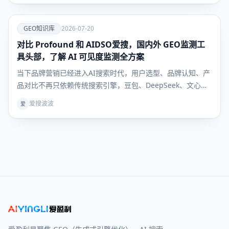
雷？""300块以内的吹风机哪款最值得买？" AI给的
爱
GEO知识库
2026-07-20
对比 Profound 和 AIDSO爱搜，国内外 GEO监测工
GEO知识
库
具头部，了解 AI 可见度监测全方案
当下品牌营销已经进入AI搜索时代，用户选型、品牌认知、产
品对比不再只依赖传统搜索引擎，豆包、DeepSeek、文心一
言等大模型成为用户获取决策信息的核心入口。行业术语
爱搜波波
爱
GEO（生成式引擎优化）彻底解决“如何让AI主动推荐自家品
牌”的核心痛点，但绝大多数企业卡在同一难题：GEO 优