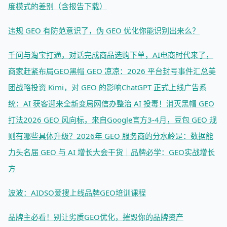
度模式的差别（含报告下载）
违规 GEO 有防范意识了，伪 GEO 优化你能识别出来么？
千问与淘宝打通，对话完成商品选购下单，AI电商时代来了，
商家赶紧布局GEO
黑帽 GEO 凉凉：2026 平台封号事件汇总
美
团战略投资 Kimi，对 GEO 的影响
ChatGPT 正式上线广告系
统：AI 获客迎来全新变局
网信办整治 AI 投毒！消灭黑帽 GEO
打法
2026 GEO 风向标，来自Google官方
3-4月，豆包 GEO 规
则有哪些具体升级？
2026年 GEO 服务商的分水岭是：数据能
力
头名届 GEO 与 AI 增长大会干货｜品牌必学：GEO实战增长
方
波波：AIDSO爱搜上线品牌GEO培训课程
品牌主必看！别让劣质GEO优化，摧毁你的品牌资产