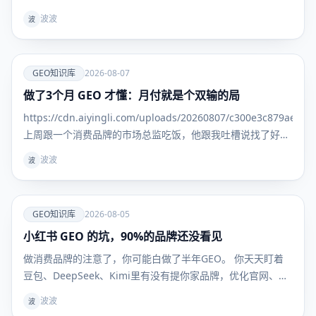
问题： "我找了三家GEO服务商，每家给我的排名报告都不一
波波
波
样。更离谱
爱
GEO知识库
2026-08-07
做了3个月 GEO 才懂：月付就是个双输的局
GEO知识
库
https://cdn.aiyingli.com/uploads/20260807/c300e3c879ae469
上周跟一个消费品牌的市场总监吃饭，他跟我吐槽说找了好几
家 GEO 服务商，一上来就是季付年付，问能不能先试一个
波波
波
月，效果好
爱
GEO知识库
2026-08-05
小红书 GEO 的坑，90%的品牌还没看见
GEO知识
库
做消费品牌的注意了，你可能白做了半年GEO。 你天天盯着
豆包、DeepSeek、Kimi里有没有提你家品牌，优化官网、发
新闻稿、做百科，折腾半天——但用户真到掏钱买东西的时
波波
波
候，根本不看这些。 他们问AI："敏感肌用什么面霜不踩