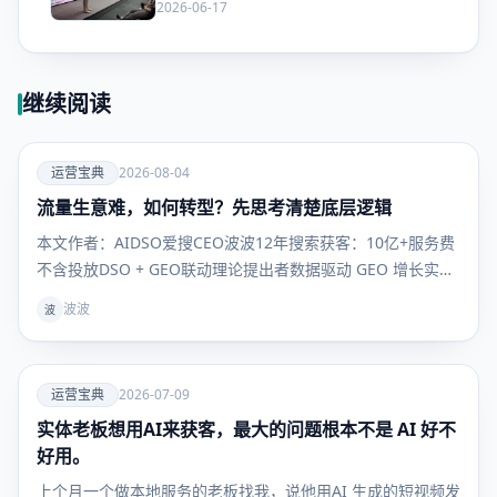
2026-06-17
继续阅读
爱
运营宝典
2026-08-04
流量生意难，如何转型？先思考清楚底层逻辑
运营宝
典
本文作者：AIDSO爱搜CEO波波12年搜索获客：10亿+服务费
不含投放DSO + GEO联动理论提出者数据驱动 GEO 增长实战
派做流量的兄弟们，今年是不是都有同一种感觉以前那套，突
波波
波
然就不灵了。投流ROI打不平，内容发了一堆连个水花都没
有。和努力无关，是这游戏本身，已经换桌了。
爱
运营宝典
2026-07-09
实体老板想用AI来获客，最大的问题根本不是 AI 好不
运营宝
典
好用。
上个月一个做本地服务的老板找我，说他用AI 生成的短视频发