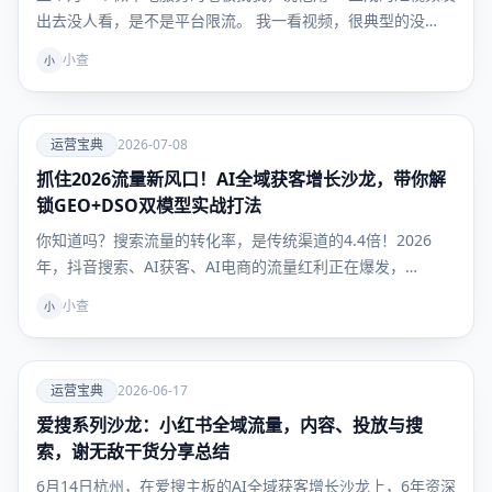
出去没人看，是不是平台限流。 我一看视频，很典型的没…
小查
小
爱
运营宝典
2026-07-08
抓住2026流量新风口！AI全域获客增长沙龙，带你解
运营宝
典
锁GEO+DSO双模型实战打法
你知道吗？搜索流量的转化率，是传统渠道的4.4倍！2026
年，抖音搜索、AI获客、AI电商的流量红利正在爆发，…
小查
小
爱
运营宝典
2026-06-17
爱搜系列沙龙：小红书全域流量，内容、投放与搜
运营宝
典
索，谢无敌干货分享总结
6月14日杭州，在爱搜主板的AI全域获客增长沙龙上，6年资深