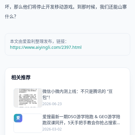
坏，那么他们将停止开发移动游戏。到那时候，我们还能山寨
什么？
本文由爱盈利整理发布，链接：
https://www.aiyingli.com/2397.html
相关推荐
微信小微内测上线：不只是腾讯的 “豆
爱
包”！
2026-06-23
爱搜最新一期DSO游学陪跑 & GEO游学陪
爱
跑双课同开，5天手把手教会你抢占搜索流
量
2026-03-02