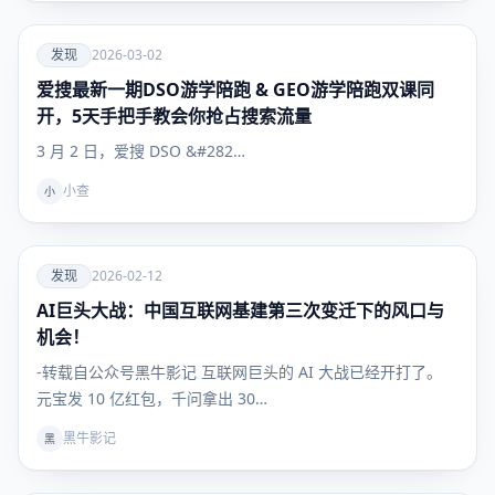
爱
发现
2026-03-02
爱搜最新一期DSO游学陪跑 & GEO游学陪跑双课同
发现
开，5天手把手教会你抢占搜索流量
3 月 2 日，爱搜 DSO &#282…
小查
小
爱
发现
2026-02-12
AI巨头大战：中国互联网基建第三次变迁下的风口与
发现
机会！
-转载自公众号黑牛影记 互联网巨头的 AI 大战已经开打了。
元宝发 10 亿红包，千问拿出 30…
黑牛影记
黑