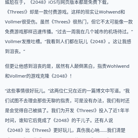
尴尬在于，《2048》iOS与网页版本都是免费下载，
《Threes!》却是一款付费游戏。这样的现实让Wohwend和
Vollmer很受伤。虽然《Threes》很热门，但它不太可能像一款
免费游戏那样迅速传播。“过去一周我在几个城市的机场待过。”
Vollmer发推吐槽。“我看到人们都在玩儿《2048》。这让我感
到沮丧。”
但更让他感到沮丧的是，居然有人颠倒黑白，指责Wohlwend
和Vollmer的游戏克隆《2048》！
“这些事情很好玩儿。”这两位仁兄在近的一篇博文中写道。“我
们试图不去理会那些无聊的指责，可是没有办法，我们有时还
是会觉得自己被搞了。我们为开发《Threes!》投入了近1年半
时间，谁知它后竟成了《2048》的干儿子。还有人说
《2048》比《Threes》更好玩儿，真伤我心呐……我们清楚