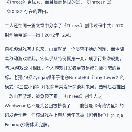
《Threes》更优秀，而且显而易见的是，《Threes》是
《2048》存在的理由。”
二人还在同一篇文章中分享了《Threes》创作过程中共计570
封沟通电邮——始于2012年12月。
自视频游戏有史以来，山寨就是一个屡禁不绝的问题，而今随
着移动游戏崛起，它似乎从特例摇身一变，成了行业潜规则。
与3A游戏公司相比，个人游戏开发者更容易成为被抄袭的目
标。老孺(包括Zynga)都乐于偷窃NimbleBit《Tiny Tower》的
模式;《三重小镇》开发商与某发行商谈判未果，熟料后者推出
一款山寨游戏，被急傻了眼。《Threes》创作人之一
Wohlwend也不是头名回被抄袭了——他曾是《奇葩钓鱼》的
研发合作者，但该游戏在上架前两年就被《忍者钓鱼》(Ninja
Fishing)抄得体无完肤。