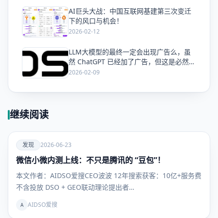
AI巨头大战：中国互联网基建第三次变迁
爱
下的风口与机会！
2026-02-12
LLM大模型的最终一定会出现广告么，虽
爱
然 ChatGPT 已经加了广告，但这是必然终
局么？
2026-02-09
继续阅读
爱
发现
2026-06-23
微信小微内测上线：不只是腾讯的 “豆包”！
发现
本文作者：AIDSO爱搜CEO波波 12年搜索获客：10亿+服务费
不含投放 DSO + GEO联动理论提出者…
AIDSO爱搜
A