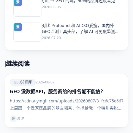
小红书 GEO 的坑，90%的品牌还没看见
爱
2026-08-05
对比 Profound 和 AIDSO爱搜，国内外
爱
GEO监测工具头部，了解 AI 可见度监测全
方案
2026-07-20
继续阅读
爱
GEO知识库
2026-08-07
GEO 没数据API，服务商给的排名能不能信？
GEO知识
库
https://cdn.aiyingli.com/uploads/20260807/31fc6c75e667463
上周跟一个做家居品牌的朋友喝茶，他抛给我一个特别尖锐的
问题： "我找了三家GEO服务商，每家给我的排名报告都不一
波波
波
样。更离谱