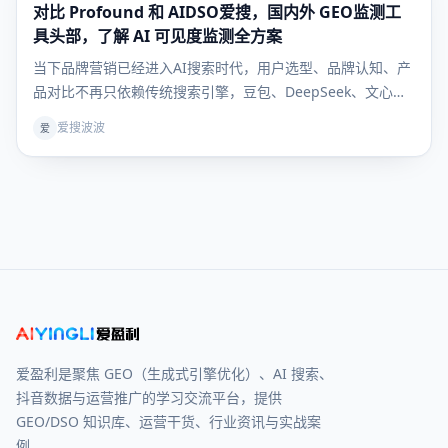
对比 Profound 和 AIDSO爱搜，国内外 GEO监测工
GEO知识
库
具头部，了解 AI 可见度监测全方案
当下品牌营销已经进入AI搜索时代，用户选型、品牌认知、产
品对比不再只依赖传统搜索引擎，豆包、DeepSeek、文心一
言等大模型成为用户获取决策信息的核心入口。行业术语
爱搜波波
爱
GEO（生成式引擎优化）彻底解决“如何让AI主动推荐自家品
牌”的核心痛点，但绝大多数企业卡在同一难题：GEO 优
爱盈利是聚焦 GEO（生成式引擎优化）、AI 搜索、
抖音数据与运营推广的学习交流平台，提供
GEO/DSO 知识库、运营干货、行业资讯与实战案
例。