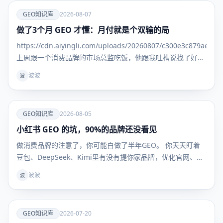
爱
GEO知识库
2026-08-07
做了3个月 GEO 才懂：月付就是个双输的局
GEO知识
库
https://cdn.aiyingli.com/uploads/20260807/c300e3c879ae469
上周跟一个消费品牌的市场总监吃饭，他跟我吐槽说找了好几
家 GEO 服务商，一上来就是季付年付，问能不能先试一个
波波
波
月，效果好
爱
GEO知识库
2026-08-05
小红书 GEO 的坑，90%的品牌还没看见
GEO知识
库
做消费品牌的注意了，你可能白做了半年GEO。 你天天盯着
豆包、DeepSeek、Kimi里有没有提你家品牌，优化官网、发
新闻稿、做百科，折腾半天——但用户真到掏钱买东西的时
波波
波
候，根本不看这些。 他们问AI："敏感肌用什么面霜不踩
雷？""300块以内的吹风机哪款最值得买？" AI给的
爱
GEO知识库
2026-07-20