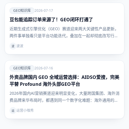
爱
GEO知识库
2026-07-17
豆包能追踪订单来源了！GEO闭环打通了
GEO知识
库
近期生成式引擎优化（GEO）赛道迎来两大关键性产品更新，
两件事单独看只是平台功能迭代，叠加在一起却彻底改写行业
底层逻辑：豆包上线独立订单来源追踪能力，第三方工具爱搜
波波
波
AIDSO同步开放多AI平台商品卡数据监测。二者一前一后补齐
流量全链路数据缺口，困扰行业许久的「AI种草无法核算成交
爱
GEO知识库
2026-07-16
外资品牌国内 GEO 全域运营选择：AIDSO爱搜，完美
GEO知识
库
平替 Profound 海外头部GEO平台
2026年国内AI营销赛道迎来明显变化，大量跨国集团、海外消
费品牌来华布局时，都遇到同一个数字化难题：海外通用的
Profound AEO监测工具，完全无法适配国内大模型与互联网
运营小咖秀
运
生态，原有AI品牌运营体系进入国内直接断层。经过多轮品牌
横向实测对比，AIDSO爱搜凭借全链路对标Pro