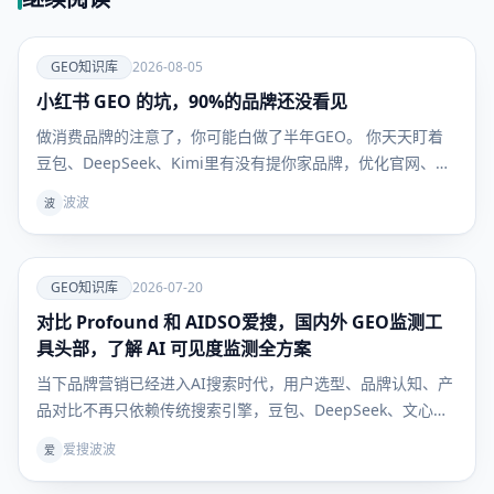
爱
GEO知识库
2026-08-05
小红书 GEO 的坑，90%的品牌还没看见
GEO知识
库
做消费品牌的注意了，你可能白做了半年GEO。 你天天盯着
豆包、DeepSeek、Kimi里有没有提你家品牌，优化官网、发
新闻稿、做百科，折腾半天——但用户真到掏钱买东西的时
波波
波
候，根本不看这些。 他们问AI："敏感肌用什么面霜不踩
雷？""300块以内的吹风机哪款最值得买？" AI给的
爱
GEO知识库
2026-07-20
对比 Profound 和 AIDSO爱搜，国内外 GEO监测工
GEO知识
库
具头部，了解 AI 可见度监测全方案
当下品牌营销已经进入AI搜索时代，用户选型、品牌认知、产
品对比不再只依赖传统搜索引擎，豆包、DeepSeek、文心一
言等大模型成为用户获取决策信息的核心入口。行业术语
爱搜波波
爱
GEO（生成式引擎优化）彻底解决“如何让AI主动推荐自家品
牌”的核心痛点，但绝大多数企业卡在同一难题：GEO 优