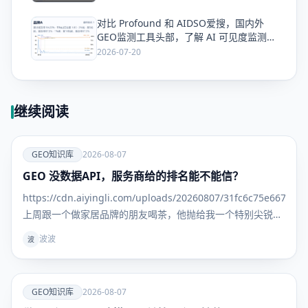
对比 Profound 和 AIDSO爱搜，国内外
爱
GEO监测工具头部，了解 AI 可见度监测全
方案
2026-07-20
继续阅读
爱
GEO知识库
2026-08-07
GEO 没数据API，服务商给的排名能不能信？
GEO知识
库
https://cdn.aiyingli.com/uploads/20260807/31fc6c75e667463
上周跟一个做家居品牌的朋友喝茶，他抛给我一个特别尖锐的
问题： "我找了三家GEO服务商，每家给我的排名报告都不一
波波
波
样。更离谱
爱
GEO知识库
2026-08-07