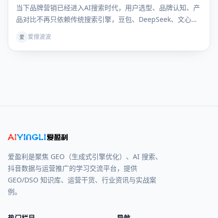
当下品牌营销已经进入AI搜索时代，用户选型、品牌认知、产
品对比不再只依赖传统搜索引擎，豆包、DeepSeek、文心一
言等大模型成为用户获取决策信息的核心入口。行业术语
爱搜波波
爱
GEO（生成式引擎优化）彻底解决“如何让AI主动推荐自家品
牌”的核心痛点，但绝大多数企业卡在同一难题：GEO 优
爱盈利是聚焦 GEO（生成式引擎优化）、AI 搜索、
抖音数据与运营推广的学习交流平台，提供
GEO/DSO 知识库、运营干货、行业资讯与实战案
例。
热门栏目
导航