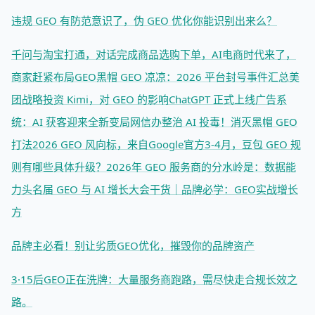
违规 GEO 有防范意识了，伪 GEO 优化你能识别出来么？
千问与淘宝打通，对话完成商品选购下单，AI电商时代来了，
商家赶紧布局GEO
黑帽 GEO 凉凉：2026 平台封号事件汇总
美
团战略投资 Kimi，对 GEO 的影响
ChatGPT 正式上线广告系
统：AI 获客迎来全新变局
网信办整治 AI 投毒！消灭黑帽 GEO
打法
2026 GEO 风向标，来自Google官方
3-4月，豆包 GEO 规
则有哪些具体升级？
2026年 GEO 服务商的分水岭是：数据能
力
头名届 GEO 与 AI 增长大会干货｜品牌必学：GEO实战增长
方
品牌主必看！别让劣质GEO优化，摧毁你的品牌资产
3·15后GEO正在洗牌：大量服务商跑路，需尽快走合规长效之
路。