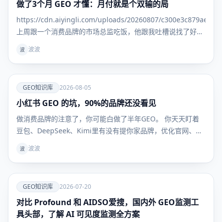
做了3个月 GEO 才懂：月付就是个双输的局
GEO知识
库
https://cdn.aiyingli.com/uploads/20260807/c300e3c879ae469
上周跟一个消费品牌的市场总监吃饭，他跟我吐槽说找了好几
家 GEO 服务商，一上来就是季付年付，问能不能先试一个
波波
波
月，效果好
爱
GEO知识库
2026-08-05
小红书 GEO 的坑，90%的品牌还没看见
GEO知识
库
做消费品牌的注意了，你可能白做了半年GEO。 你天天盯着
豆包、DeepSeek、Kimi里有没有提你家品牌，优化官网、发
新闻稿、做百科，折腾半天——但用户真到掏钱买东西的时
波波
波
候，根本不看这些。 他们问AI："敏感肌用什么面霜不踩
雷？""300块以内的吹风机哪款最值得买？" AI给的
爱
GEO知识库
2026-07-20
对比 Profound 和 AIDSO爱搜，国内外 GEO监测工
GEO知识
库
具头部，了解 AI 可见度监测全方案