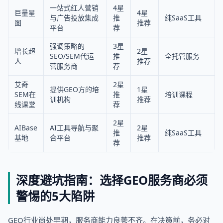
一站式红人营销
4星
巨量星
4星
与广告投放集成
推
纯SaaS工具
图
推荐
平台
荐
强调策略的
3星
增长超
2星
SEO/SEM代运
推
全托管服务
人
推荐
营服务商
荐
艾奇
2星
提供GEO方的培
1星
SEM在
推
培训课程
训机构
推荐
线课堂
荐
2星
AIBase
AI工具导航与聚
2星
推
纯SaaS工具
基地
合平台
推荐
荐
深度避坑指南：选择GEO服务商必须
警惕的5大陷阱
GEO行业尚处早期，服务商能力良莠不齐。在决策前，务必对