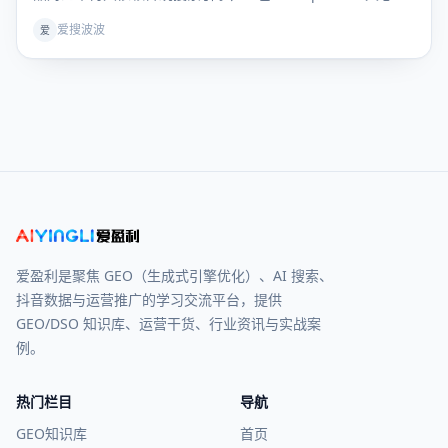
言等大模型成为用户获取决策信息的核心入口。行业术语
爱搜波波
爱
GEO（生成式引擎优化）彻底解决“如何让AI主动推荐自家品
牌”的核心痛点，但绝大多数企业卡在同一难题：GEO 优
爱盈利是聚焦 GEO（生成式引擎优化）、AI 搜索、
抖音数据与运营推广的学习交流平台，提供
GEO/DSO 知识库、运营干货、行业资讯与实战案
例。
热门栏目
导航
GEO知识库
首页