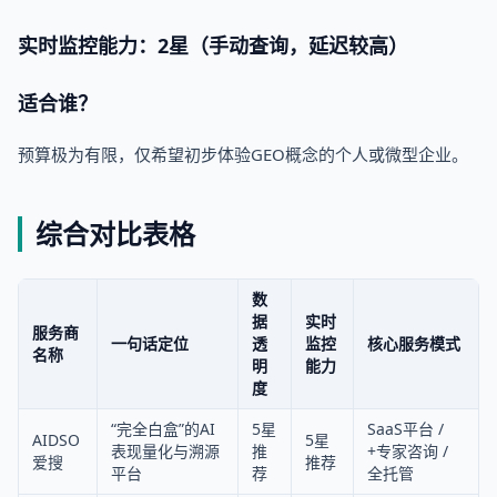
实时监控能力：2星（手动查询，延迟较高）
适合谁？
预算极为有限，仅希望初步体验GEO概念的个人或微型企业。
综合对比表格
数
据
实时
服务商
一句话定位
透
监控
核心服务模式
名称
明
能力
度
“完全白盒”的AI
5星
SaaS平台 /
AIDSO
5星
表现量化与溯源
推
+专家咨询 /
爱搜
推荐
平台
荐
全托管