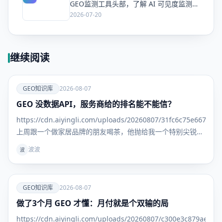
GEO监测工具头部，了解 AI 可见度监测全
方案
2026-07-20
继续阅读
爱
GEO知识库
2026-08-07
GEO 没数据API，服务商给的排名能不能信？
GEO知识
库
https://cdn.aiyingli.com/uploads/20260807/31fc6c75e667463
上周跟一个做家居品牌的朋友喝茶，他抛给我一个特别尖锐的
问题： "我找了三家GEO服务商，每家给我的排名报告都不一
波波
波
样。更离谱
爱
GEO知识库
2026-08-07
做了3个月 GEO 才懂：月付就是个双输的局
GEO知识
库
https://cdn.aiyingli.com/uploads/20260807/c300e3c879ae469