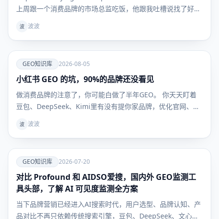
上周跟一个消费品牌的市场总监吃饭，他跟我吐槽说找了好几
家 GEO 服务商，一上来就是季付年付，问能不能先试一个
波波
波
月，效果好
爱
GEO知识库
2026-08-05
小红书 GEO 的坑，90%的品牌还没看见
GEO知识
库
做消费品牌的注意了，你可能白做了半年GEO。 你天天盯着
豆包、DeepSeek、Kimi里有没有提你家品牌，优化官网、发
新闻稿、做百科，折腾半天——但用户真到掏钱买东西的时
波波
波
候，根本不看这些。 他们问AI："敏感肌用什么面霜不踩
雷？""300块以内的吹风机哪款最值得买？" AI给的
爱
GEO知识库
2026-07-20
对比 Profound 和 AIDSO爱搜，国内外 GEO监测工
GEO知识
库
具头部，了解 AI 可见度监测全方案
当下品牌营销已经进入AI搜索时代，用户选型、品牌认知、产
品对比不再只依赖传统搜索引擎，豆包、DeepSeek、文心一