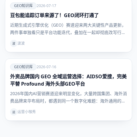
爱
GEO知识库
2026-07-17
豆包能追踪订单来源了！GEO闭环打通了
GEO知识
库
近期生成式引擎优化（GEO）赛道迎来两大关键性产品更新，
两件事单独看只是平台功能迭代，叠加在一起却彻底改写行业
底层逻辑：豆包上线独立订单来源追踪能力，第三方工具爱搜
波波
波
AIDSO同步开放多AI平台商品卡数据监测。二者一前一后补齐
流量全链路数据缺口，困扰行业许久的「AI种草无法核算成交
爱
GEO知识库
2026-07-16
外资品牌国内 GEO 全域运营选择：AIDSO爱搜，完美
GEO知识
库
平替 Profound 海外头部GEO平台
2026年国内AI营销赛道迎来明显变化，大量跨国集团、海外消
费品牌来华布局时，都遇到同一个数字化难题：海外通用的
Profound AEO监测工具，完全无法适配国内大模型与互联网
运营小咖秀
运
生态，原有AI品牌运营体系进入国内直接断层。经过多轮品牌
横向实测对比，AIDSO爱搜凭借全链路对标Pro