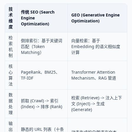
技
传统 SEO (Search
术
GEO (Generative Engine
Engine
维
Optimization)
Optimization)
度
检
倒排索引：基于关键词
向量检索：基于
索
匹配（Token
Embedding 的语义相似度
机
Matching）
计算
制
核
心
PageRank、BM25、
Transformer Attention
算
TF-IDF
Mechanism、RAG 管道
法
数
检索 (Retrieve) -> 注入上下
据
抓取 (Crawl) -> 索引
文 (Inject) -> 生成
处
(Index) -> 排序 (Rank)
(Generate)
理
输
出
静态的 URL 列表（十条