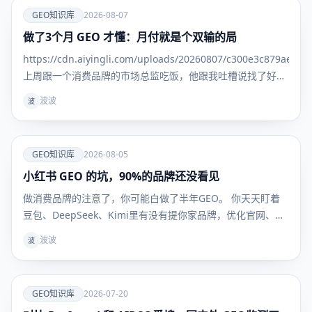
爱
GEO知识库
2026-08-07
做了3个月 GEO 才懂：月付就是个双输的局
GEO知识
库
https://cdn.aiyingli.com/uploads/20260807/c300e3c879ae469
上周跟一个消费品牌的市场总监吃饭，他跟我吐槽说找了好几
家 GEO 服务商，一上来就是季付年付，问能不能先试一个
波波
波
月，效果好
爱
GEO知识库
2026-08-05
小红书 GEO 的坑，90%的品牌还没看见
GEO知识
库
做消费品牌的注意了，你可能白做了半年GEO。 你天天盯着
豆包、DeepSeek、Kimi里有没有提你家品牌，优化官网、发
新闻稿、做百科，折腾半天——但用户真到掏钱买东西的时
波波
波
候，根本不看这些。 他们问AI："敏感肌用什么面霜不踩
雷？""300块以内的吹风机哪款最值得买？" AI给的
爱
GEO知识库
2026-07-20