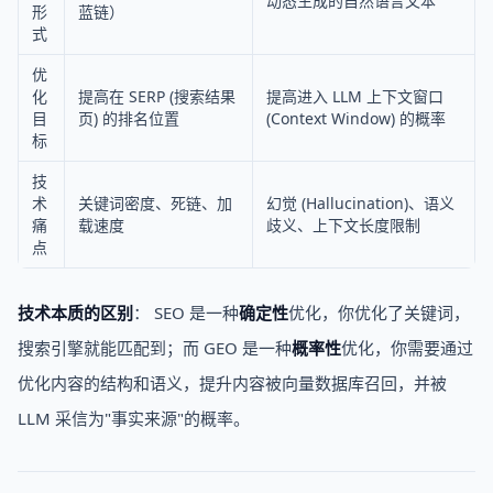
动态生成的自然语言文本
形
蓝链）
式
优
化
提高在 SERP (搜索结果
提高进入 LLM 上下文窗口
目
页) 的排名位置
(Context Window) 的概率
标
技
术
关键词密度、死链、加
幻觉 (Hallucination)、语义
痛
载速度
歧义、上下文长度限制
点
技术本质的区别
： SEO 是一种
确定性
优化，你优化了关键词，
搜索引擎就能匹配到；而 GEO 是一种
概率性
优化，你需要通过
优化内容的结构和语义，提升内容被向量数据库召回，并被
LLM 采信为"事实来源"的概率。