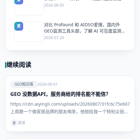
2026-08-05
对比 Profound 和 AIDSO爱搜，国内外
爱
GEO监测工具头部，了解 AI 可见度监测全
方案
2026-07-20
继续阅读
爱
GEO知识库
2026-08-07
GEO 没数据API，服务商给的排名能不能信？
GEO知识
库
https://cdn.aiyingli.com/uploads/20260807/31fc6c75e667463
上周跟一个做家居品牌的朋友喝茶，他抛给我一个特别尖锐的
问题： "我找了三家GEO服务商，每家给我的排名报告都不一
波波
波
样。更离谱