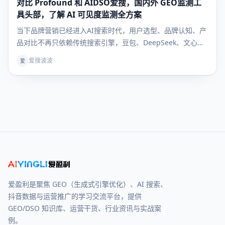
对比 Profound 和 AIDSO爱搜，国内外 GEO监测工
GEO知识
库
具头部，了解 AI 可见度监测全方案
当下品牌营销已经进入AI搜索时代，用户选型、品牌认知、产
品对比不再只依赖传统搜索引擎，豆包、DeepSeek、文心一
言等大模型成为用户获取决策信息的核心入口。行业术语
爱搜波波
爱
GEO（生成式引擎优化）彻底解决“如何让AI主动推荐自家品
牌”的核心痛点，但绝大多数企业卡在同一难题：GEO 优
爱盈利是聚焦 GEO（生成式引擎优化）、AI 搜索、
抖音数据与运营推广的学习交流平台，提供
GEO/DSO 知识库、运营干货、行业资讯与实战案
例。