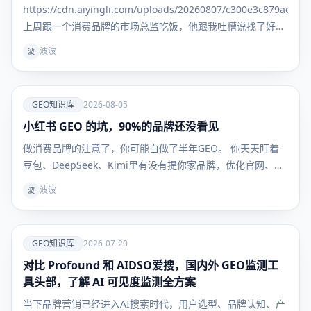
https://cdn.aiyingli.com/uploads/20260807/c300e3c879ae469
上周跟一个消费品牌的市场总监吃饭，他跟我吐槽说找了好几
家 GEO 服务商，一上来就是季付年付，问能不能先试一个
波波
波
月，效果好
爱
GEO知识库
2026-08-05
小红书 GEO 的坑，90%的品牌还没看见
GEO知识
库
做消费品牌的注意了，你可能白做了半年GEO。 你天天盯着
豆包、DeepSeek、Kimi里有没有提你家品牌，优化官网、发
新闻稿、做百科，折腾半天——但用户真到掏钱买东西的时
波波
波
候，根本不看这些。 他们问AI："敏感肌用什么面霜不踩
雷？""300块以内的吹风机哪款最值得买？" AI给的
爱
GEO知识库
2026-07-20
对比 Profound 和 AIDSO爱搜，国内外 GEO监测工
GEO知识
库
具头部，了解 AI 可见度监测全方案
当下品牌营销已经进入AI搜索时代，用户选型、品牌认知、产