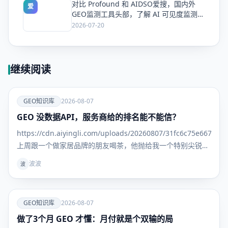
对比 Profound 和 AIDSO爱搜，国内外
爱
GEO监测工具头部，了解 AI 可见度监测全
方案
2026-07-20
继续阅读
爱
GEO知识库
2026-08-07
GEO 没数据API，服务商给的排名能不能信？
GEO知识
库
https://cdn.aiyingli.com/uploads/20260807/31fc6c75e667463
上周跟一个做家居品牌的朋友喝茶，他抛给我一个特别尖锐的
问题： "我找了三家GEO服务商，每家给我的排名报告都不一
波波
波
样。更离谱
爱
GEO知识库
2026-08-07
做了3个月 GEO 才懂：月付就是个双输的局
GEO知识
库