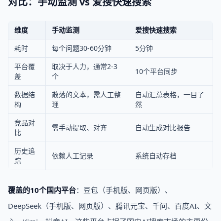
对比：手动监测 vs 爱搜快速搜索
维度
手动监测
爱搜快速搜索
耗时
每个问题30-60分钟
5分钟
平台覆
取决于人力，通常2-3
10个平台同步
盖
个
数据结
散落的文本，需人工整
自动汇总表格，一目了
构
理
然
竞品对
需手动提取、对齐
自动生成对比报告
比
历史追
依赖人工记录
系统自动存档
踪
覆盖的10个国内平台
：豆包（手机版、网页版）、
DeepSeek（手机版、网页版）、腾讯元宝、千问、百度AI、文