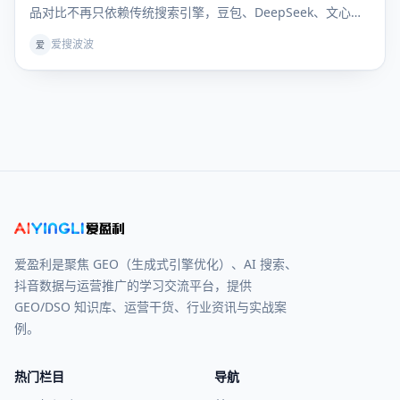
品对比不再只依赖传统搜索引擎，豆包、DeepSeek、文心一
言等大模型成为用户获取决策信息的核心入口。行业术语
爱搜波波
爱
GEO（生成式引擎优化）彻底解决“如何让AI主动推荐自家品
牌”的核心痛点，但绝大多数企业卡在同一难题：GEO 优
爱盈利是聚焦 GEO（生成式引擎优化）、AI 搜索、
抖音数据与运营推广的学习交流平台，提供
GEO/DSO 知识库、运营干货、行业资讯与实战案
例。
热门栏目
导航