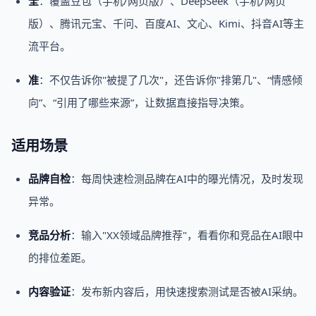
全
：覆盖豆包（手机/网页版）、DeepSeek（手机/网页
版）、腾讯元宝、千问、百度AI、文心、Kimi、抖音AI等主
流平台。
准
：不仅告诉你"被提了几次"，还告诉你"排第几"、“情感倾
向”、“引用了哪些来源”，让数据直接指导决策。
适用场景
品牌自检
：每周快速检测品牌在AI中的曝光情况，及时发现
异常。
竞品分析
：输入"XX领域品牌推荐"，看看你和竞品在AI眼中
的排位差距。
内容验证
：发布新内容后，用快速搜索测试是否被AI采纳。