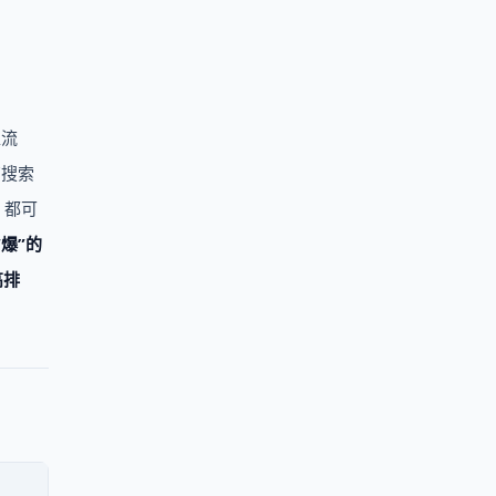
准流
有搜索
，都可
爆”的
高排