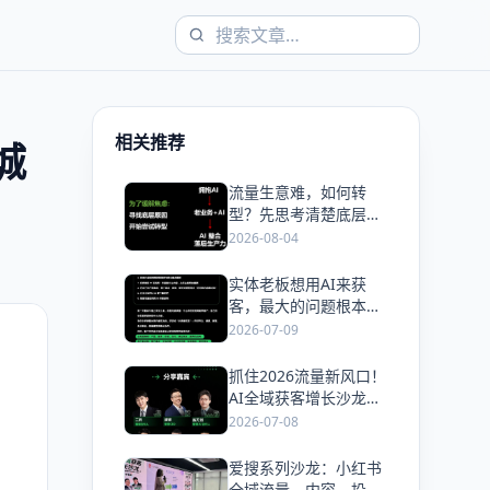
相关推荐
城
流量生意难，如何转
爱
型？先思考清楚底层逻
辑
2026-08-04
实体老板想用AI来获
爱
客，最大的问题根本不
是 AI 好不好用。
2026-07-09
抓住2026流量新风口！
爱
AI全域获客增长沙龙，
带你解锁GEO+DSO双
2026-07-08
模型实战打法
爱搜系列沙龙：小红书
爱
全域流量，内容、投放