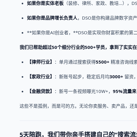
如果你是实体老板
（装修、律所、家政、教培…），D
如果你是品牌增长负责人
，DSO是你构建品牌数字资
**如果你是AI创业者，**DSO是实现你财富积累的第
我们已帮助超过50个细分行业的500+学员，拿到了实实
【律师行业】
：单月通过搜索获得
5500+
精准咨询线索
【家政行业】
：新账号起步，稳定后月均
3000+
留资，
【金融贷款】
：新号一条视频曝光10W+，
95%流量
这些不是孤例，而是可的方。无论你卖服务、卖产品，还
5天陪跑，我们带你亲手搭建自己的“搜索流