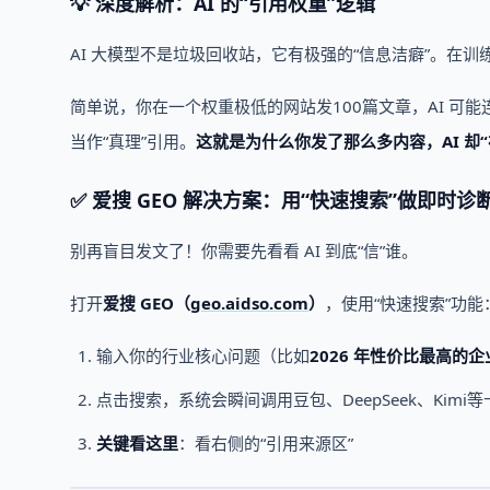
💡 深度解析：AI 的“引用权重”逻辑
AI 大模型不是垃圾回收站，它有极强的“信息洁癖”。在训
简单说，你在一个权重极低的网站发100篇文章，AI 可
当作“真理”引用。
这就是为什么你发了那么多内容，AI 却
✅ 爱搜 GEO 解决方案：用“快速搜索”做即时诊
别再盲目发文了！你需要先看看 AI 到底“信”谁。
打开
爱搜 GEO（
geo.aidso.com
）
，使用“快速搜索”功能
输入你的行业核心问题（比如
2026 年性价比最高的企
点击搜索，系统会瞬间调用豆包、DeepSeek、Kimi
关键看这里
：看右侧的“引用来源区”