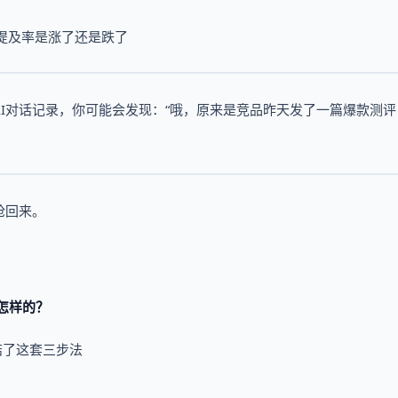
I提及率是涨了还是跌了
I对话记录，你可能会发现：“哦，原来是竞品昨天发了一篇爆款测评
抢回来。
怎样的？
结了这套三步法