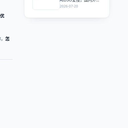
GEO监测工具头部，了
2026-07-20
解 AI 可见度监测全方
优
案
你，
怎