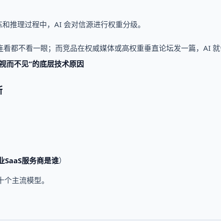
练和推理过程中，AI 会对信源进行权重分级。
能连看都不看一眼；而竞品在权威媒体或高权重垂直论坛发一篇，AI 
“视而不见”的底层技术原因
断
：
业SaaS服务商是谁
）
等十个主流模型。