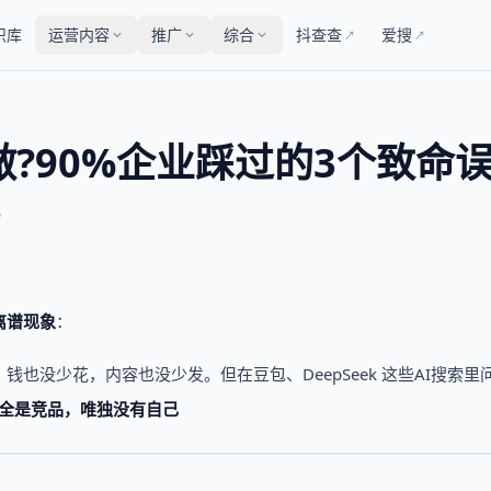
识库
运营内容
推广
综合
抖查查
爱搜
↗
↗
做?90%企业踩过的3个致命
离谱现象
：
也没少花，内容也没少发。但在豆包、DeepSeek 这些AI搜索里
然全是竞品，唯独没有自己