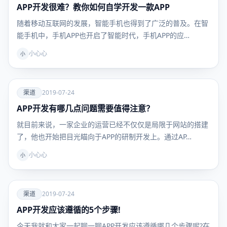
APP开发很难？教你如何自学开发一款APP
渠道
随着移动互联网的发展，智能手机也得到了广泛的普及。在智
能手机中，手机APP也开启了智能时代，手机APP的应…
小心心
小
爱
渠道
2019-07-24
APP开发有哪几点问题需要值得注意？
渠道
就目前来说，一家企业的运营已经不仅仅是局限于网站的搭建
了，他也开始把目光瞄向于APP的研制开发上。通过AP…
小心心
小
爱
渠道
2019-07-24
APP开发应该遵循的5个步骤!
渠道
今天我就和大家一起聊一聊APP开发应该遵循哪几个步骤呢?在