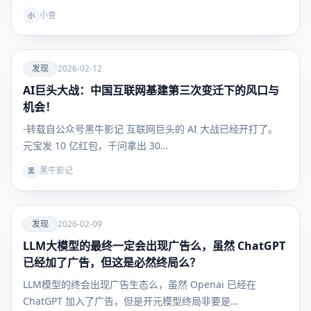
小查
小
爱
发现
2026-02-12
AI巨头大战：中国互联网基建第三次变迁下的风口与
发现
机会！
-转载自公众号黑牛影记 互联网巨头的 AI 大战已经开打了。
元宝发 10 亿红包，千问拿出 30…
黑牛影记
黑
爱
发现
2026-02-09
LLM大模型的最终一定会出现广告么，虽然 ChatGPT
发现
已经加了广告，但这是必然终局么？
LLM模型的终会出现广告生态么，虽然 Openai 已经在
ChatGPT 加入了广告，但是开元模型终局非要是…