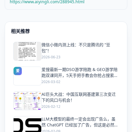
https://www.aiyingli.com/288945.html
相关推荐
微信小微内测上线：不只是腾讯的 “豆
爱
包”！
2026-06-23
爱搜最新一期DSO游学陪跑 & GEO游学陪
爱
跑双课同开，5天手把手教会你抢占搜索流
量
2026-03-02
AI巨头大战：中国互联网基建第三次变迁
爱
下的风口与机会！
2026-02-12
LLM大模型的最终一定会出现广告么，虽
爱
然 ChatGPT 已经加了广告，但这是必然终
局么？
2026-02-09