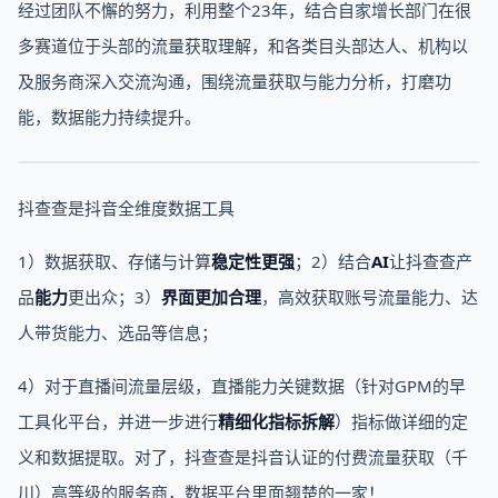
经过团队不懈的努力，利用整个23年，结合自家增长部门在很
多赛道位于头部的流量获取理解，和各类目头部达人、机构以
及服务商深入交流沟通，围绕流量获取与能力分析，打磨功
能，数据能力持续提升。
抖查查是抖音全维度数据工具
1）数据获取、存储与计算
稳定性更强
；2）结合
AI
让抖查查产
品
能力
更出众；3）
界面更加合理
，高效获取账号流量能力、达
人带货能力、选品等信息；
4）对于直播间流量层级，直播能力关键数据（针对GPM的早
工具化平台，并进一步进行
精细化指标拆解
）指标做详细的定
义和数据提取。对了，抖查查是抖音认证的付费流量获取（千
川）高等级的服务商，数据平台里面翘楚的一家！