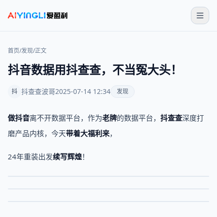
首页
/
发现
/
正文
抖音数据用抖查查，不当冤大头！
抖查查波哥
2025-07-14 12:34
抖
发现
做抖音
离不开数据平台，作为
老牌
的数据平台，
抖查查
深度打
磨产品内核，今天
带着大福利来
，
24年重装出发
续写辉煌
！