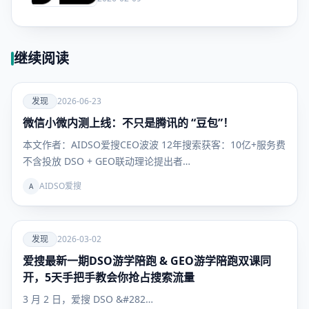
继续阅读
爱
发现
2026-06-23
微信小微内测上线：不只是腾讯的 “豆包”！
发现
本文作者：AIDSO爱搜CEO波波 12年搜索获客：10亿+服务费
不含投放 DSO + GEO联动理论提出者…
AIDSO爱搜
A
爱
发现
2026-03-02
爱搜最新一期DSO游学陪跑 & GEO游学陪跑双课同
发现
开，5天手把手教会你抢占搜索流量
3 月 2 日，爱搜 DSO &#282…