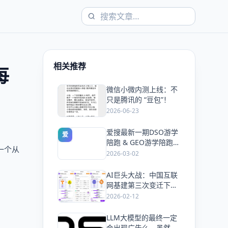
相关推荐
每
微信小微内测上线：不
爱
只是腾讯的 “豆包”！
2026-06-23
爱搜最新一期DSO游学
爱
陪跑 & GEO游学陪跑双
一个从
课同开，5天手把手教
2026-03-02
会你抢占搜索流量
AI巨头大战：中国互联
爱
网基建第三次变迁下的
风口与机会！
2026-02-12
LLM大模型的最终一定
爱
会出现广告么，虽然