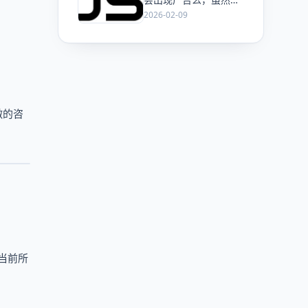
ChatGPT 已经加了广
2026-02-09
告，但这是必然终局
么？
做的咨
当前所