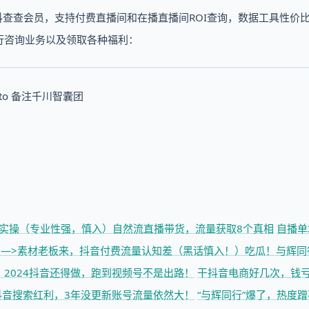
抖查查会员，支持付费直播间和在播直播间ROI查询，数据工具性价
行咨询业务以及领取各种福利：
tto 备注千川智囊团
实操（专业性强，慎入）
自然流直播带货，流量获取8个真相
自播单
—>素材
老板来，抖音付费流量认知差（黑话慎入！）
吃瓜！与辉同
！
2024抖音还得做，跑到视频号不是出路！
干抖音电商好几次，钱
抖音搜索红利，3年没更新账号流量依然大！
“与辉同行”爆了，热度