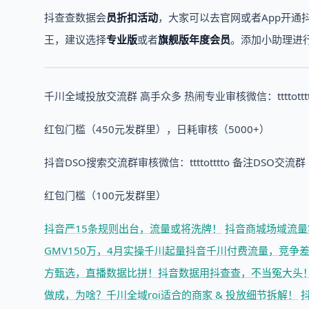
抖查查数据会
员折扣活动
，大家可以去官网或者App开通
王，建议选择
专业版
或者
旗舰版年度会员
。添加小助理进
千川全域投放交流群 高手众多 热闹专业审核微信：ttttott
红包门槛（450元发群里），日耗审核（5000+）
抖音DSO搜索交流群审核微信：ttttotttto 备注DSO交流群
红包门槛（100元发群里）
抖音严15条规则出台，流量或将洗牌！
抖音商城场域流量
GMV150万，4月实操千川起量
抖音千川付费流量，竞争差
方甄选，直播数据比拼！
抖音数据用抖查查，不当冤大头
做成，为啥？
千川全域roi适合的商家 & 投放细节拆解！