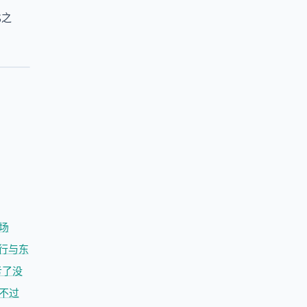
比之
场
行与东
亏了没
蹭不过