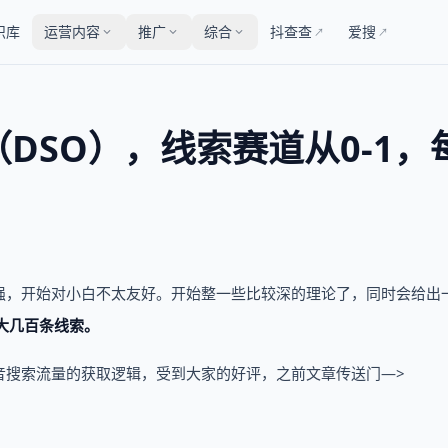
识库
运营内容
推广
综合
抖查查
爱搜
↗
↗
DSO），线索赛道从0-1，
强，开始对小白不太友好。开始整一些比较深的理论了，同时会给出
大几百条线索。
音搜索流量的获取逻辑，受到大家的好评，之前文章传送门—>