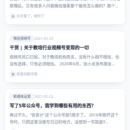
原理后，又有很多人问我微信搜索那个服务怎么做的？那个…
太可爱了，就你了
太
爱
微信视频号
2021-02-23
干货 | 关于教培行业视频号变现的一切
微信视频
号
视频号风口已起，对于教培机构而言，没有什么相不相信，也
没有选择，只有必须相信。 2020年6月，张小龙发布朋友…
宋星的数字观
宋
爱
新媒体运营
2021-02-22
写了5年公众号，我学到哪些有用的东西？
新媒体运
营
再过不久，“张良计”这个公众号就5周岁了。 2016年刚开这个
号时，只把这里当做写日记的地方，没想到一写就是5…