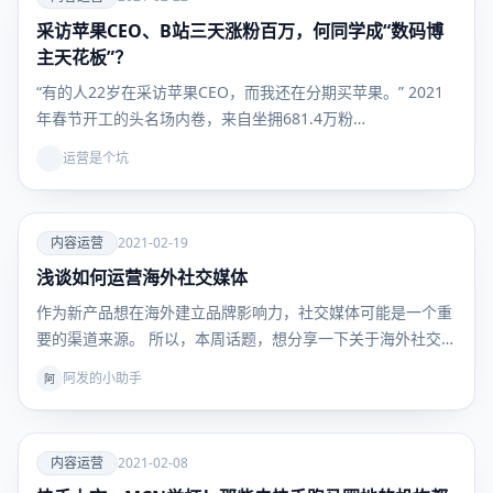
采访苹果CEO、B站三天涨粉百万，何同学成“数码博
内容运
营
主天花板”？
“有的人22岁在采访苹果CEO，而我还在分期买苹果。” 2021
年春节开工的头名场内卷，来自坐拥681.4万粉…
运营是个坑
爱
内容运营
2021-02-19
浅谈如何运营海外社交媒体
内容运
营
作为新产品想在海外建立品牌影响力，社交媒体可能是一个重
要的渠道来源。 所以，本周话题，想分享一下关于海外社交
媒…
阿发的小助手
阿
爱
内容运营
2021-02-08