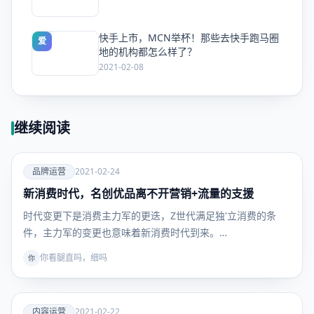
快手上市，MCN举杯！那些去快手跑马圈
爱
地的机构都怎么样了？
2021-02-08
继续阅读
爱
品牌运营
2021-02-24
新消费时代，名创优品离不开营销+流量的支援
品牌运
营
时代变更下是消费主力军的更迭，Z世代满足独'立消费的条
件，主力军的变更也意味着新消费时代到来。…
你看腿直吗，细吗
你
爱
内容运营
2021-02-22