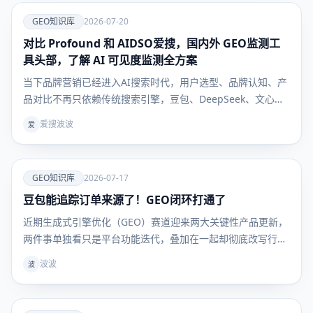
爱
GEO知识库
2026-07-20
对比 Profound 和 AIDSO爱搜，国内外 GEO监测工
GEO知识
库
具头部，了解 AI 可见度监测全方案
当下品牌营销已经进入AI搜索时代，用户选型、品牌认知、产
品对比不再只依赖传统搜索引擎，豆包、DeepSeek、文心一
言等大模型成为用户获取决策信息的核心入口。行业术语
爱搜波波
爱
GEO（生成式引擎优化）彻底解决“如何让AI主动推荐自家品
牌”的核心痛点，但绝大多数企业卡在同一难题：GEO 优
爱
GEO知识库
2026-07-17
豆包能追踪订单来源了！GEO闭环打通了
GEO知识
库
近期生成式引擎优化（GEO）赛道迎来两大关键性产品更新，
两件事单独看只是平台功能迭代，叠加在一起却彻底改写行业
底层逻辑：豆包上线独立订单来源追踪能力，第三方工具爱搜
波波
波
AIDSO同步开放多AI平台商品卡数据监测。二者一前一后补齐
流量全链路数据缺口，困扰行业许久的「AI种草无法核算成交