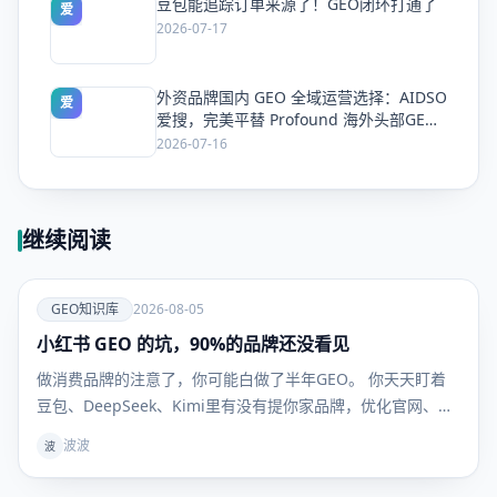
豆包能追踪订单来源了！GEO闭环打通了
爱
2026-07-17
外资品牌国内 GEO 全域运营选择：AIDSO
爱
爱搜，完美平替 Profound 海外头部GEO
平台
2026-07-16
继续阅读
爱
GEO知识库
2026-08-05
小红书 GEO 的坑，90%的品牌还没看见
GEO知识
库
做消费品牌的注意了，你可能白做了半年GEO。 你天天盯着
豆包、DeepSeek、Kimi里有没有提你家品牌，优化官网、发
新闻稿、做百科，折腾半天——但用户真到掏钱买东西的时
波波
波
候，根本不看这些。 他们问AI："敏感肌用什么面霜不踩
雷？""300块以内的吹风机哪款最值得买？" AI给的