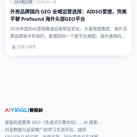
爱
GEO知识库
2026-07-16
外资品牌国内 GEO 全域运营选择：AIDSO爱搜，完美
GEO知识
库
平替 Profound 海外头部GEO平台
2026年国内AI营销赛道迎来明显变化，大量跨国集团、海外消
费品牌来华布局时，都遇到同一个数字化难题：海外通用的
Profound AEO监测工具，完全无法适配国内大模型与互联网
运营小咖秀
运
生态，原有AI品牌运营体系进入国内直接断层。经过多轮品牌
横向实测对比，AIDSO爱搜凭借全链路对标Pro
爱盈利是聚焦 GEO（生成式引擎优化）、AI 搜索、
抖音数据与运营推广的学习交流平台，提供
GEO/DSO 知识库、运营干货、行业资讯与实战案