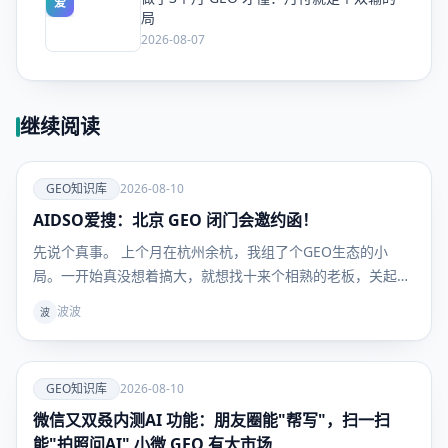
爱
局
2026-08-07
继续阅读
爱
GEO知识库
2026-08-10
AIDSO爱搜：北京 GEO 闭门会邀约函！
GEO知识
库
先说个真事。 上个月在杭州余杭，我组了个GEO生态的小
局。一开始真没想着搞大，就想找十来个相熟的老板，关起门
来聊聊GEO这事儿到底怎么落地、怎么挣钱、怎么不踩坑。
波波
波
结果消息一放出去，根本收不住。当天现场呼呼来了40多号
人，里头还混着好几个甲方。最让我意外的是，会还没散，已
经有甲方
爱
GEO知识库
2026-08-10
微信又双叒内测AI 功能：朋友圈能"帮写"，扫一扫
GEO知识
库
能"拍照问AI" 小微 GEO 有大市场