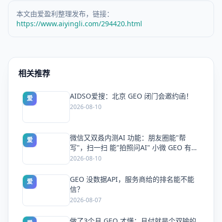
本文由爱盈利整理发布，链接：
https://www.aiyingli.com/294420.html
相关推荐
AIDSO爱搜：北京 GEO 闭门会邀约函！
爱
2026-08-10
微信又双叒内测AI 功能：朋友圈能"帮
爱
写"，扫一扫 能"拍照问AI" 小微 GEO 有大
市场
2026-08-10
GEO 没数据API，服务商给的排名能不能
爱
信？
2026-08-07
做了3个月 GEO 才懂：月付就是个双输的