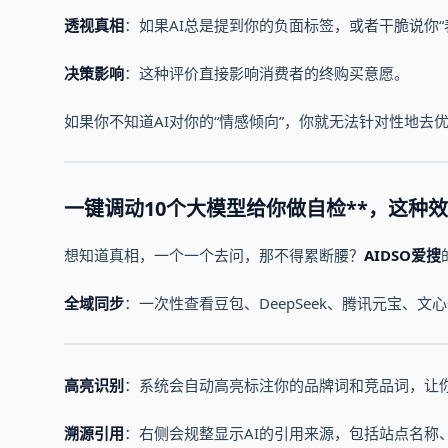
透视真相
：如果AI总是提到你的负面标签，或者干脆说你
决策影响
：这种评价直接影响消费者的终购买意愿。
如果你不知道AI对你的“情感倾向”，你就无法针对性地去
一键调动10个
大模型
给你做自检
**，这种
想知道真相，一个一个去问，那不得累断腰？
AIDSO爱搜
全域同步
：一次性查看豆包、DeepSeek、腾讯元宝、文
高亮识别
：系统会自动高亮标注你的品牌词和竞品词，让你
溯源引用
：右侧会规整显示AI的引用来源，包括站点名称