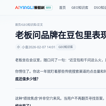
首页
GEO知识库
DSO知
GEO
首页
/
GEO知识库
/
正文
老板问品牌在豆包里表
小查
2026-02-07 14:01
小
GEO知识库
老板坐在会议室，随口问了一句：“近豆包和千问这么火，
你愣住了。你这一年就盯着那些传统搜索渠道的点击量和
底还值多少钱？
这种“绩效焦虑”并非空穴来风。当用户不再翻页寻找答案，
经出局了！