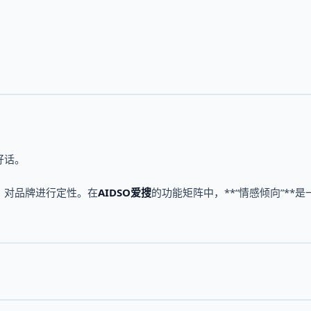
好话。
，对品牌进行定性。在
AIDSO爱搜
的功能矩阵中，**“情感倾向”**是
。