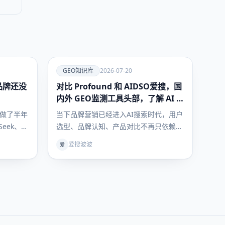
爱
GEO知识库
2026-07-20
的品牌还没
对比 Profound 和 AIDSO爱搜，国
GEO知识
库
内外 GEO监测工具头部，了解 AI 可
见度监测全方案
f7137.webp
做了半年
当下品牌营销已经进入AI搜索时代，用户
eek、
选型、品牌认知、产品对比不再只依赖传
化官网、发
统搜索引擎，豆包、DeepSeek、文心一
爱搜波波
爱
但用户真
言等大模型成为用户获取决策信息的核心
这些。
入口。行业术语 GEO（生成式引擎优
不踩
化）彻底解决“如何让AI主动推荐自家品
最值得
牌”的核心痛点，但绝大多数企业卡在同
一难题：GEO 优