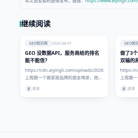
本文由爱盈利整理发布，链接：
https://www.aiyingli.com
继续阅读
爱
爱
GEO知识库
2026-08-07
GEO知
GEO 没数据API，服务商给的排名
GEO知识
做了3个
GEO知识
库
库
能不能信？
双输的
https://cdn.aiyingli.com/uploads/20260807/31fc6c75
https:/
上周跟一个做家居品牌的朋友喝茶，他抛
上周跟一
给我一个特别尖锐的问题： "我找了三家
跟我吐槽
波波
波波
波
波
GEO服务商，每家给我的排名报告都不一
上来就是
样。更离谱
月，效果