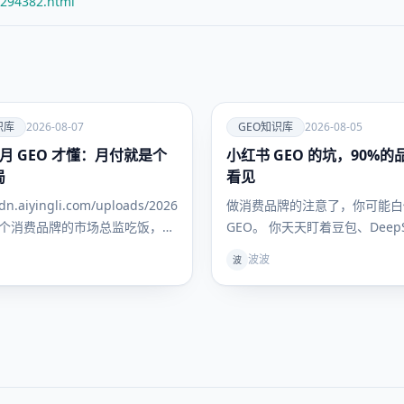
/294382.html
爱
识库
2026-08-07
GEO知识库
2026-08-05
月 GEO 才懂：月付就是个
小红书 GEO 的坑，90%
GEO知识
库
局
看见
e66746398fb974992b31f918.jpg
/cdn.aiyingli.com/uploads/20260807/c300e3c879ae469fa832dfccfa9
做消费品牌的注意了，你可能白
个消费品牌的市场总监吃饭，他
GEO。 你天天盯着豆包、DeepS
说找了好几家 GEO 服务商，一
Kimi里有没有提你家品牌，优
波波
波
季付年付，问能不能先试一个
新闻稿、做百科，折腾半天——
好
到掏钱买东西的时候，根本不看
他们问AI："敏感肌用什么面霜
雷？""300块以内的吹风机哪款
买？" AI给的