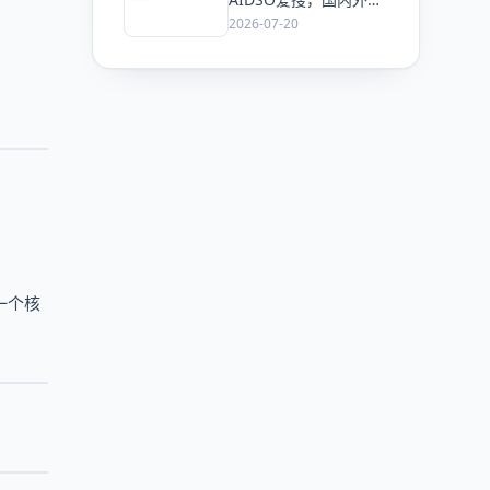
GEO监测工具头部，了
2026-07-20
解 AI 可见度监测全方
案
一个核