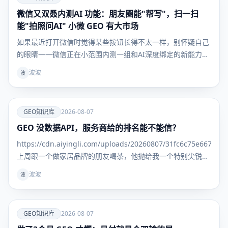
微信又双叒内测AI 功能：朋友圈能"帮写"，扫一扫
GEO知识
库
能"拍照问AI" 小微 GEO 有大市场
如果最近打开微信时觉得某些按钮长得不太一样，别怀疑自己
的眼睛——微信正在小范围内测一组和AI深度绑定的新能力，
触角直接伸进了朋友圈和扫一扫这两个高频场景。 从目前灰度
波波
波
用户晒出的界面来看，这次更新主要落在两处：一是发布朋友
圈时多了AI辅助入口，二是扫一扫底部新增了一个"拍照给AI"
爱
GEO知识库
2026-08-07
GEO 没数据API，服务商给的排名能不能信？
GEO知识
库
https://cdn.aiyingli.com/uploads/20260807/31fc6c75e667463
上周跟一个做家居品牌的朋友喝茶，他抛给我一个特别尖锐的
问题： "我找了三家GEO服务商，每家给我的排名报告都不一
波波
波
样。更离谱
爱
GEO知识库
2026-08-07