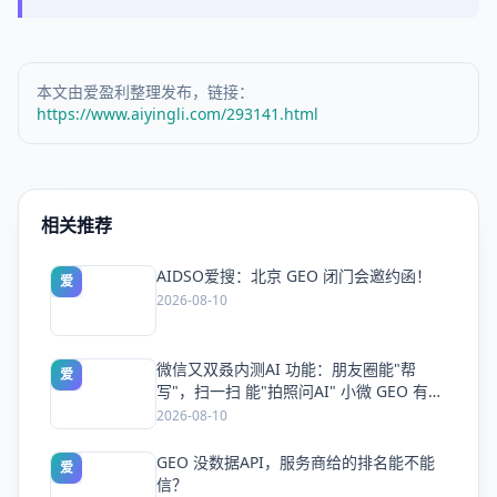
本文由爱盈利整理发布，链接：
https://www.aiyingli.com/293141.html
相关推荐
AIDSO爱搜：北京 GEO 闭门会邀约函！
爱
2026-08-10
微信又双叒内测AI 功能：朋友圈能"帮
爱
写"，扫一扫 能"拍照问AI" 小微 GEO 有大
市场
2026-08-10
GEO 没数据API，服务商给的排名能不能
爱
信？