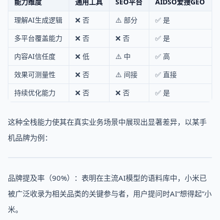
能力维度
通用工具
SEO平台
AIDSO爱搜GEO
理解AI生成逻辑
❌ 否
⚠️ 部分
✅ 是
多平台覆盖能力
❌ 否
❌ 否
✅ 是
内容AI信任度
❌ 低
⚠️ 中
✅ 高
效果可测量性
❌ 否
⚠️ 间接
✅ 直接
持续优化能力
❌ 否
❌ 否
✅ 是
这种全栈能力使其在真实业务场景中展现出显著差异，以某手
机品牌为例：
品牌提及率（90%）：表明在主流AI模型的语料库中，小米已
被广泛收录为相关品类的关键参与者，用户提问时AI“想得起”小
米。