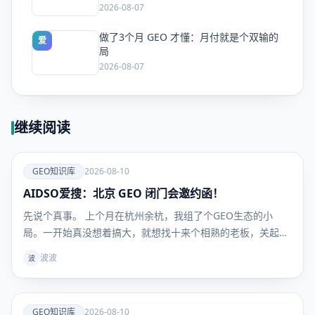
2026-08-07
做了3个月 GEO 才懂：月付就是个双输的
爱
局
2026-08-07
继续阅读
爱
GEO知识库
2026-08-10
AIDSO爱搜：北京 GEO 闭门会邀约函！
GEO知识
库
先说个真事。 上个月在杭州余杭，我组了个GEO生态的小
局。一开始真没想着搞大，就想找十来个相熟的老板，关起门
来聊聊GEO这事儿到底怎么落地、怎么挣钱、怎么不踩坑。
波波
波
结果消息一放出去，根本收不住。当天现场呼呼来了40多号
人，里头还混着好几个甲方。最让我意外的是，会还没散，已
经有甲方
爱
GEO知识库
2026-08-10