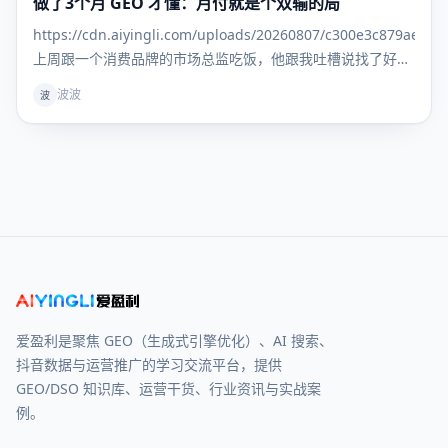
做了3个月 GEO 才懂：月付就是个双输的局
GEO知识
库
https://cdn.aiyingli.com/uploads/20260807/c300e3c879ae469
上周跟一个消费品牌的市场总监吃饭，他跟我吐槽说找了好几
家 GEO 服务商，一上来就是季付年付，问能不能先试一个
波波
波
月，效果好
爱盈利是聚焦 GEO（生成式引擎优化）、AI 搜索、
抖音数据与运营推广的学习交流平台，提供
GEO/DSO 知识库、运营干货、行业资讯与实战案
例。