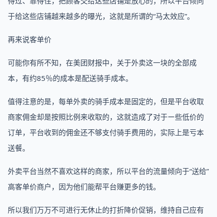
得过、靠得住，把顾客交给这些店铺是放心的，所以平台倾向
于给这些店铺越来越多的曝光，这就是所谓的“马太效应”。
再来说客单价
可能你有所不知，在美团财报中，关于外卖这一块的全部成
本，有约85％的成本是配送骑手成本。
值得注意的是，每单外卖的骑手成本是固定的，但是平台收取
商家佣金却是按照比例来收取的，这就造成了对于ー些低价的
订单，平台收到的佣金还不够支付骑手费用的，实际上是亏本
送餐。
外卖平台当然不喜欢这样的商家，所以平台的流量倾向于“送给”
高客单价商户，因为他们能帮平台赚更多的钱。
所以我们万万不可进行无休止的打折降价促销，维持自己应有