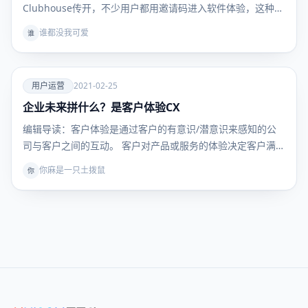
Clubhouse传开，不少用户都用邀请码进入软件体验，这种
简…
谁都没我可爱
谁
爱
用户运营
2021-02-25
企业未来拼什么？是客户体验CX
用户运
营
编辑导读：客户体验是通过客户的有意识/潜意识来感知的公
司与客户之间的互动。 客户对产品或服务的体验决定客户满
意…
你麻是一只土拨鼠
你