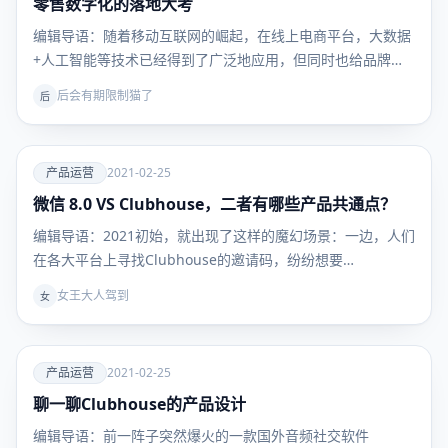
零售数字化的落地大考
用户运
营
编辑导语：随着移动互联网的崛起，在线上电商平台，大数据
+人工智能等技术已经得到了广泛地应用，但同时也给品牌商
带…
后会有期限制猫了
后
爱
产品运营
2021-02-25
微信 8.0 VS Clubhouse，二者有哪些产品共通点？
产品运
营
编辑导语：2021初始，就出现了这样的魔幻场景：一边，人们
在各大平台上寻找Clubhouse的邀请码，纷纷想要…
女王大人驾到
女
爱
产品运营
2021-02-25
聊一聊Clubhouse的产品设计
产品运
营
编辑导语：前一阵子突然爆火的一款国外音频社交软件