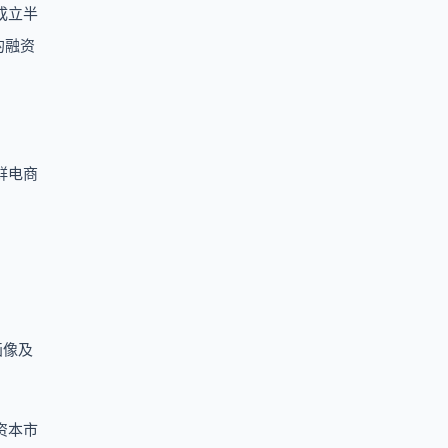
成立半
的融资
鲜电商
画像及
资本市