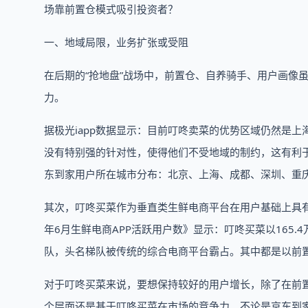
场靠前置仓模式吸引投资者？
一、地域局限，业务扩张或受阻
在后期的“抢地盘”战场中，前置仓、自养骑手、用户画像
力。
据极光iapp数据显示：目前叮咚卖菜的优势区域仍然是
没有特别强的针对性，使得他们不受地域的制约，这有利于它
东到家用户所在城市分布：北京、上海、成都、深圳、重
其次，叮咚买菜作为垂直类生鲜电商平台在用户基础上具有
年6月生鲜电商APP活跃用户数》显示：叮咚买菜以165
队，头名梯队被传统的综合电商平台霸占。其中都是以前置
对于叮咚买菜来说，要想保持较好的用户增长，除了在前
个层面还是基于叮咚买菜在市场的竞争力。不论是京东到