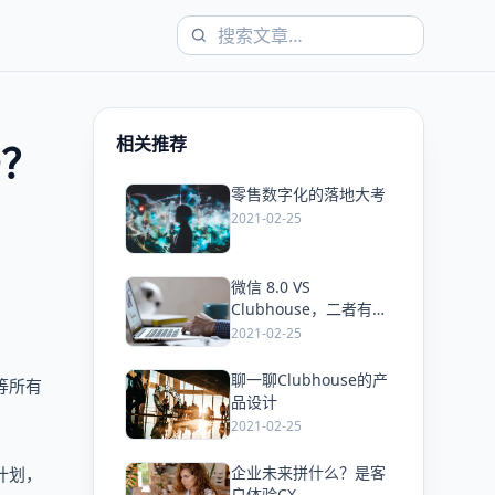
相关推荐
吗？
零售数字化的落地大考
爱
2021-02-25
微信 8.0 VS
爱
Clubhouse，二者有哪
些产品共通点？
2021-02-25
聊一聊Clubhouse的产
等所有
爱
品设计
2021-02-25
企业未来拼什么？是客
计划，
爱
户体验CX