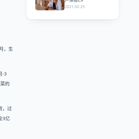
2021-02-25
6月，生
-3
买菜的
资，过
全3亿