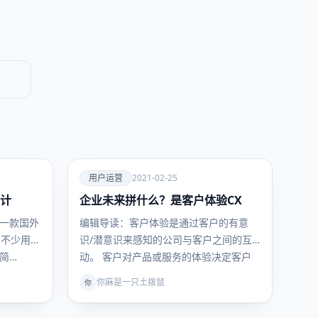
爱
用户运营
2021-02-25
设计
企业未来拼什么？是客户体验CX
用户运
营
一款国外
编辑导读：客户体验是通过客户的有意
，不少用户
识/潜意识来感知的公司与客户之间的互
简…
动。 客户对产品或服务的体验决定客户
满意…
你麻是一只土拨鼠
你