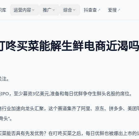
识库
运营内容
推广
综合
抖查查
爱搜
↗
↗
 叮咚买菜能解生鲜电商近渴
关注。
IPO，至少募资3亿美元,准备和每日优鲜争夺生鲜头名股的席位。
商行业加速向龙头汇聚，这个赛道集齐了阿里、京东、拼多多、美团
骨头”。
买菜能否具有先发优势？在叮咚买菜之后，每日优鲜也被爆出上市的