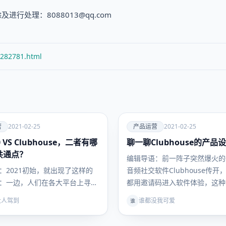
处理：8088013@qq.com
/282781.html
爱
营
2021-02-25
产品运营
2021-02-25
0 VS Clubhouse，二者有哪
聊一聊Clubhouse的产品
产品运
营
共通点？
编辑导语：前一阵子突然爆火的
：2021初始，就出现了这样的
音频社交软件Clubhouse传开
：一边，人们在各大平台上寻找
都用邀请码进入软件体验，这种
ouse的邀请码，纷纷想要…
大人驾到
谁都没我可爱
谁