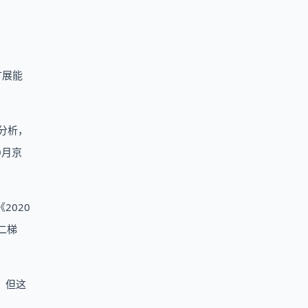
扩展能
分析，
0月京
2020
二梯
，但这