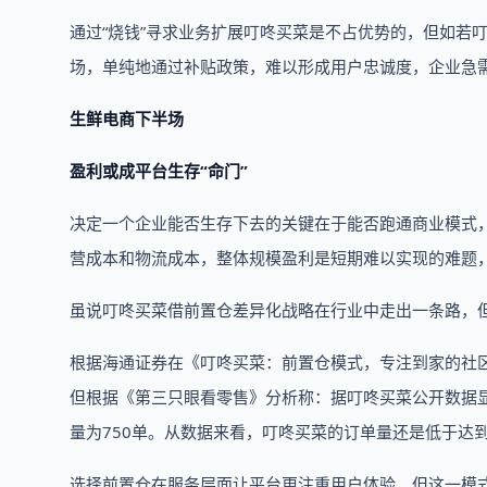
通过“烧钱”寻求业务扩展叮咚买菜是不占优势的，但如若
场，单纯地通过补贴政策，难以形成用户忠诚度，企业急需
生鲜电商下半场
盈利或成平台生存“命门”
决定一个企业能否生存下去的关键在于能否跑通商业模式
营成本和物流成本，整体规模盈利是短期难以实现的难题，
虽说叮咚买菜借前置仓差异化战略在行业中走出一条路，
根据海通证券在《叮咚买菜：前置仓模式，专注到家的社区
但根据《第三只眼看零售》分析称：据叮咚买菜公开数据显示
量为750单。从数据来看，叮咚买菜的订单量还是低于达
选择前置仓在服务层面让平台更注重用户体验，但这一模