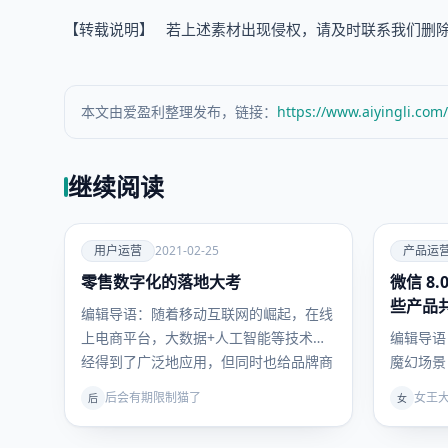
【转载说明】 若上述素材出现侵权，请及时联系我们删除及进行
本文由爱盈利整理发布，链接：
https://www.aiyingli.com
继续阅读
爱
爱
用户运营
2021-02-25
产品运
零售数字化的落地大考
用户运
微信 8.
产品运
营
营
些产品
编辑导语：随着移动互联网的崛起，在线
上电商平台，大数据+人工智能等技术已
编辑导语
经得到了广泛地应用，但同时也给品牌商
魔幻场景
带…
Clubh
后会有期限制猫了
女王
后
女