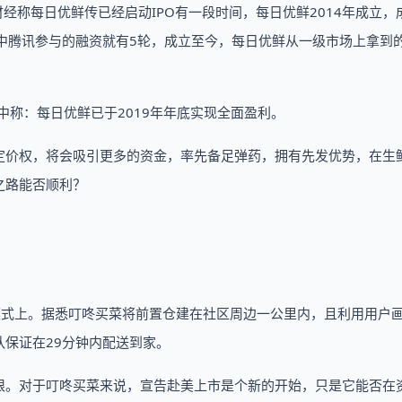
财经称每日优鲜传已经启动IPO有一段时间，每日优鲜2014年成立，
其中腾讯参与的融资就有5轮，成立至今，每日优鲜从一级市场上拿到
访中称：每日优鲜已于2019年年底实现全面盈利。
定价权，将会吸引更多的资金，率先备足弹药，拥有先发优势，在生
之路能否顺利？
模式上。据悉叮咚买菜将前置仓建在社区周边一公里内，且利用用户
保证在29分钟内配送到家。
限。对于叮咚买菜来说，宣告赴美上市是个新的开始，只是它能否在