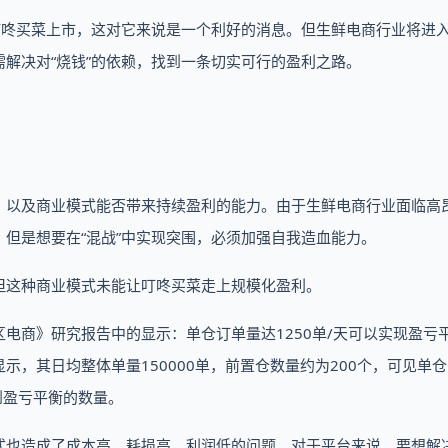
叮咚买菜上市，这对它来说是一个利好的消息。但生鲜电商行业将进
解决对“烧钱”的依赖，找到一条切实可行的盈利之路。
，以及商业模式能否带来持续盈利的能力。由于生鲜电商行业面临高
但是想要在“混战”中实现突围，必须加强自我造血能力。
但这种商业模式未能让叮咚买菜走上规模化盈利。
电商》研究报告中的显示：单仓订单量达1250单/天可以实现盈亏
，其日均整体单量150000单，前置仓数量约为200个，可见单
到盈亏平衡的数量。
式也造成了成本高，耗损高，利润低的问题。对于平台来说，要想解