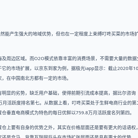
虽然能产生强大的地域优势，但也在一定程度上束缚叮咚买菜的市场
上海及周边区域。而O2O模式依靠丰富的消费场景，不需要大量的数据
的市场扩展，以京东到家为例，据极光iapp显示：截止2020年1
庆，在中国南北方都有一定的市场。
明显的劣势，缺乏用户基础，使得前期引流成本提高，据比尔咨询《
.4万月活跃度排名第七。从数据上看，叮咚买菜处于生鲜电商行业的第
仓垂直电商模式为特色的每日优鲜以759.8万月活跃度名列第四。
置仓上要有自身的优势之外，其实在价格层面还是要有更大的话语权
家还是盒马，背靠互联网巨头在市场扩张层面还是具有更大的优势。