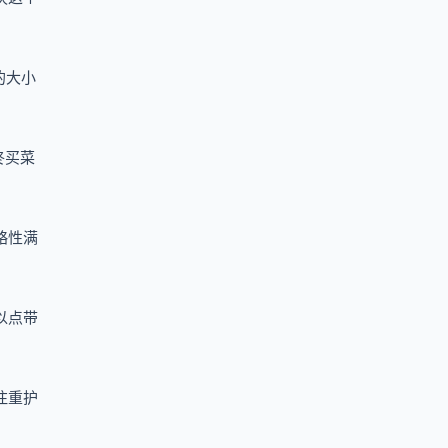
的大小
咚买菜
略性满
以点带
注重护