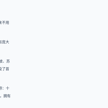
来不用
有庞大
波、苏
设了首
称：十
市，拥有