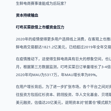
生鲜电商赛事谁能成为后玩家？
资本持续输血
叮咚买菜欲借上市缓资金压力
2020年的疫情使得更多用户选择线上消费，在客观上也推动
鲜电商交易额达1821.2亿美元，已经超过2019年全年
在疫情推动下，这使得生鲜电商具有巨大的想象空间，也让
月，根据第三方数据监测，叮咚买菜日订单量增长了3-4
2020年均MAU为5317万，年MAU增长率为89%。
在用户增长背后，为了进一步扩张市场，各个平台之间对
往投资方包括红杉资本、鸥翎投资、华人文化基金、贝塔斯
美元融资，估值达20亿美元，说明资本对“前置仓”模式颇