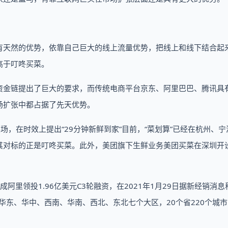
有天然的优势，依靠自己巨大的线上流量优势，把线上和线下结合起
高于叮咚买菜。
资金链提出了巨大的要求，而传统电商平台京东、阿里巴巴、腾讯具
场扩张中都占据了先天优势。
场，在时效上提出“29分钟新鲜到家”目前，“菜划算”已经在杭州、宁
其对标的正是叮咚买菜。此外，美团旗下生鲜业务美团买菜在深圳开
阿里领投1.96亿美元C3轮融资，在2021年1月29日据新经销消息
华东、华中、西南、华南、西北、东北七个大区，20个省220个城