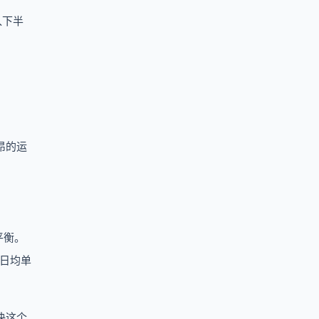
入下半
昂的运
平衡。
仓日均单
决这个