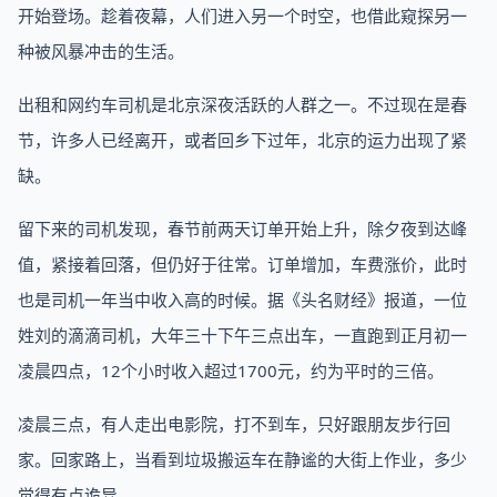
开始登场。趁着夜幕，人们进入另一个时空，也借此窥探另一
种被风暴冲击的生活。
出租和网约车司机是北京深夜活跃的人群之一。不过现在是春
节，许多人已经离开，或者回乡下过年，北京的运力出现了紧
缺。
留下来的司机发现，春节前两天订单开始上升，除夕夜到达峰
值，紧接着回落，但仍好于往常。订单增加，车费涨价，此时
也是司机一年当中收入高的时候。据《头名财经》报道，一位
姓刘的滴滴司机，大年三十下午三点出车，一直跑到正月初一
凌晨四点，12个小时收入超过1700元，约为平时的三倍。
凌晨三点，有人走出电影院，打不到车，只好跟朋友步行回
家。回家路上，当看到垃圾搬运车在静谧的大街上作业，多少
觉得有点诡异。