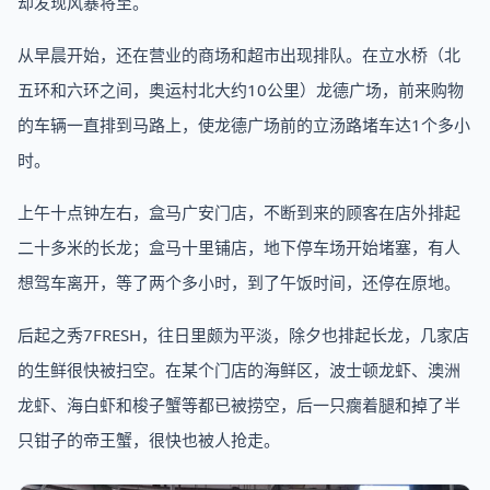
却发现风暴将至。
从早晨开始，还在营业的商场和超市出现排队。在立水桥（北
五环和六环之间，奥运村北大约10公里）龙德广场，前来购物
的车辆一直排到马路上，使龙德广场前的立汤路堵车达1个多小
时。
上午十点钟左右，盒马广安门店，不断到来的顾客在店外排起
二十多米的长龙；盒马十里铺店，地下停车场开始堵塞，有人
想驾车离开，等了两个多小时，到了午饭时间，还停在原地。
后起之秀7FRESH，往日里颇为平淡，除夕也排起长龙，几家店
的生鲜很快被扫空。在某个门店的海鲜区，波士顿龙虾、澳洲
龙虾、海白虾和梭子蟹等都已被捞空，后一只瘸着腿和掉了半
只钳子的帝王蟹，很快也被人抢走。