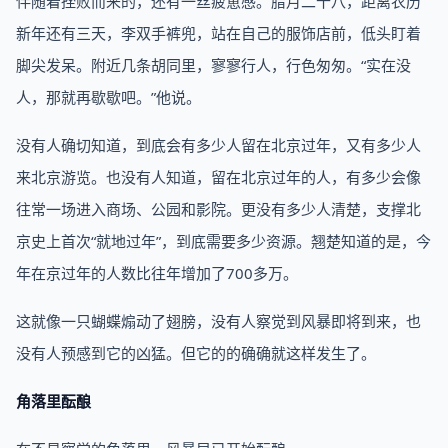
伴随着挫败而来的，还有一丝疲惫感。腊月二十八，距离农历
新年还有三天，李双手裤兜，站在自己的服饰店前，低头盯着
脚尖发呆。附近几条胡同里，寥寥行人，行色匆匆。“实在没
人，那就再歇歇吧。”他说。
没有人确切知道，到底会有多少人留在北京过年，又有多少人
来北京游览。也没有人知道，留在北京过年的人，有多少会像
往常一场进入商场、公园和影院。更没有多少人清楚，支撑北
京史上首次“就地过年”，到底需要多少资源。翘楚知道的是，今
年在京过年的人数比往年增加了700多万。
这就像一只蝴蝶煽动了翅膀，没有人察觉到风暴即将到来，也
没有人预感到它的凶猛。但它的的确确就这样发生了。
角落里酝酿