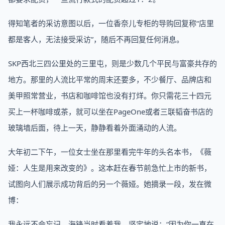
得知笔者的采访意图以后，一位香奈儿专柜的导购回复称“店里
都是客人，无法接受采访”，随后不再回复任何消息。
SKP西北三四公里处的三里屯，则是少数几个平民与富豪共存的
地方。那里的人流比平常的周末还要多，不少餐厅、品牌店和
美甲照常营业，书店和咖啡馆也没有打烊。你只需花三十四元
买上一杯咖啡或茶，就可以坐在PageOne或者三联韬奋书店的
玻璃墙后面，待上一天，静静看着外面涌动的人流。
大年初二下午，一位女士坐在那里看完牛年的头名本书，《薇
娅：人生是用来改变的》。这本赶在春节前急忙上市的新书，
试图向人们展示成功背后的另一个薇娅。她摘录一段，发在微
博：
我永远不会忘记，海锋当时看着我，坚定地说：“因为你一直在