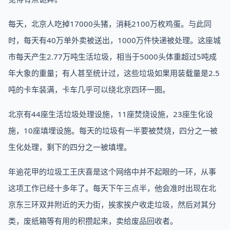
每天，北京人吃掉17000头猪，消耗2100万枚鸡蛋。与此同
时，每天有40万单外卖被送出，1000万件快递被处理。这座城
市每天产生2.77万吨生活垃圾，相当于5000头体重超过5吨成
年大象的重量；有人甚至统计过，这些垃圾如果用装载量是2.5
吨的卡车装满，卡车几乎可以绕北京四环一圈。
北京有44座生活垃圾处理设施，11座焚烧设施，23座生化设
施，10座填埋设施。每天的垃圾有一半要被焚烧，四分之一被
生化处理，剩下的四分之一被填埋。
年逾花甲的垃圾工王庆喜是这个网络中并不起眼的一环，从事
这项工作已经十多年了。每天下午三点半，他会准时出现在北
京东三环双井附近的天力街，挨家挨户收走垃圾，然后对其分
类，废纸箱等有用的积攒起来，卖给废品回收者。