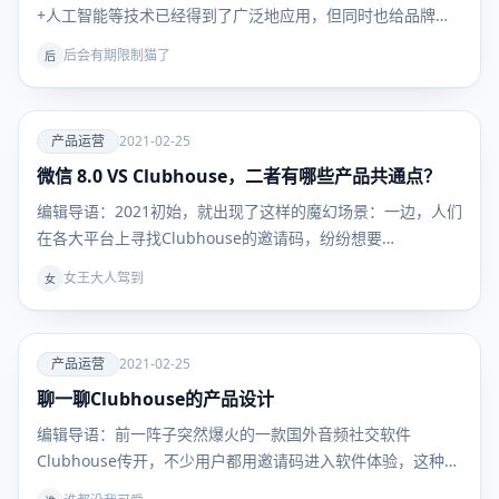
+人工智能等技术已经得到了广泛地应用，但同时也给品牌商
带…
后会有期限制猫了
后
爱
产品运营
2021-02-25
微信 8.0 VS Clubhouse，二者有哪些产品共通点？
产品运
营
编辑导语：2021初始，就出现了这样的魔幻场景：一边，人们
在各大平台上寻找Clubhouse的邀请码，纷纷想要…
女王大人驾到
女
爱
产品运营
2021-02-25
聊一聊Clubhouse的产品设计
产品运
营
编辑导语：前一阵子突然爆火的一款国外音频社交软件
Clubhouse传开，不少用户都用邀请码进入软件体验，这种
简…