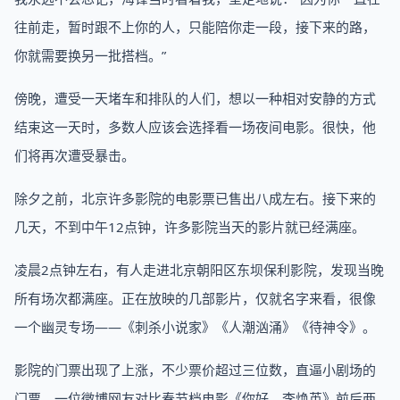
往前走，暂时跟不上你的人，只能陪你走一段，接下来的路，
你就需要换另一批搭档。”
傍晚，遭受一天堵车和排队的人们，想以一种相对安静的方式
结束这一天时，多数人应该会选择看一场夜间电影。很快，他
们将再次遭受暴击。
除夕之前，北京许多影院的电影票已售出八成左右。接下来的
几天，不到中午12点钟，许多影院当天的影片就已经满座。
凌晨2点钟左右，有人走进北京朝阳区东坝保利影院，发现当晚
所有场次都满座。正在放映的几部影片，仅就名字来看，很像
一个幽灵专场——《刺杀小说家》《人潮汹涌》《待神令》。
影院的门票出现了上涨，不少票价超过三位数，直逼小剧场的
门票。一位微博网友对比春节档电影《你好，李焕英》前后两