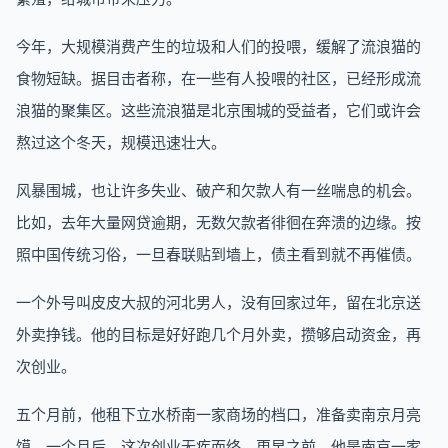
今年，大规模消费产生的垃圾和人们的投喂，缓解了流浪猫的
食物短缺。据目击者称，在一些有人投喂的社区，已经形成流
浪猫的聚集区。这些流浪猫是北京围城的受益者，它们或许会
熬过这个冬天，规模迅速壮大。
风暴围城，也让许多失业、破产和欠款人有一丝喘息的机会。
比如，去年大量网贷逾期，无数欠款者徘徊在奔溃的边缘。按
照中国传统习俗，一旦春联贴到墙上，债主看到就不再催债。
一个外号叫皮皮大叔的河北男人，没有回家过年，留在北京送
外卖挣钱。他的目标是好好跑几个月外卖，攒够启动资金，再
次创业。
五个月前，他租下立水桥南一家商场的档口，准备卖南京月亮
馍。一个月后，这次创业无疾而终。更早之前，他是南京一家