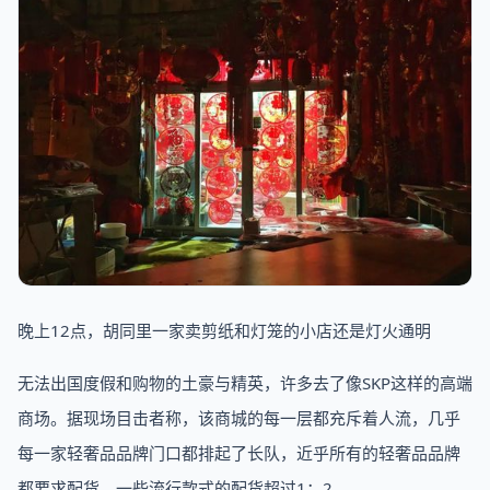
晚上12点，胡同里一家卖剪纸和灯笼的小店还是灯火通明
无法出国度假和购物的土豪与精英，许多去了像SKP这样的高端
商场。据现场目击者称，该商城的每一层都充斥着人流，几乎
每一家轻奢品品牌门口都排起了长队，近乎所有的轻奢品品牌
都要求配货，一些流行款式的配货超过1：2。