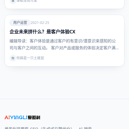
谁都没我可爱
谁
爱
用户运营
2021-02-25
企业未来拼什么？是客户体验CX
用户运
营
编辑导读：客户体验是通过客户的有意识/潜意识来感知的公
司与客户之间的互动。 客户对产品或服务的体验决定客户满
意…
你麻是一只土拨鼠
你
爱盈利是聚焦 GEO（生成式引擎优化）、AI 搜索、