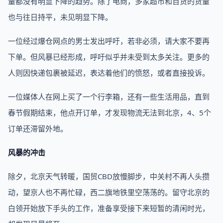
量都没有明显下降的趋势。除了电商，多家超市和百货的货量
也与往日持平，未见明显下降。
一位经过爆仓网点的男士发出呼吁，若非必须，请大家不要再
下单。但风暴已经形成，呼吁似乎并未受到太多关注。更多的
人则因快递包裹被延迟，表达着他们的愤怒，或者直接投诉。
一位媒体人在网上买了一个行李箱，还有一些生活用品，直到
春节假期结束，他点开订单，才发现物流无法到北京，4、5个
订单还滞留外地。
风暴的冲击
除夕，北京天气转暖，国贸CBD放慢脚步，中关村不再人头攒
动，望京人也不再忙碌，西二旗地铁里空荡荡的。留守北京的
白领开始放下手头的工作，准备享受接下来短暂的清闲时光，