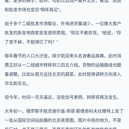
着，更多的骑手、厨师、司机以及商户离开北京，餐馆、商店
和批发市场也宣告“明年再见”。
由于多个二级批发市场歇业，外地进货量减少，一位做大客户
批发的新发地商家愈发感到悲观。“现在不敢存货。”他说，“存
了卖不掉，不就得烂了吗？”
每年春节的人口大迁徙，除夕前迎来头名波春运高峰，此时消
费正好从一二线城市转移到三四五六线，货物的运输路线也跟
着调整。比如从南方运往北京的蔬菜，此时就得调转方向进入
华北和东北。
但今年，时间一天天逼近，没有信号表明，转移将再次发生。
大年初一，俄罗斯宇航员谢尔盖·库德·斯维奇科夫在推特上发了
一张从国际空间站拍摄的北京夜景图。图片中亮的地方，不是