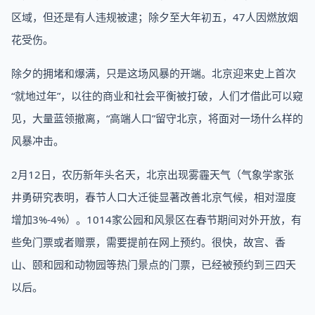
区域，但还是有人违规被逮；除夕至大年初五，47人因燃放烟
花受伤。
除夕的拥堵和爆满，只是这场风暴的开端。北京迎来史上首次
“就地过年”，以往的商业和社会平衡被打破，人们才借此可以窥
见，大量蓝领撤离，“高端人口”留守北京，将面对一场什么样的
风暴冲击。
2月12日，农历新年头名天，北京出现雾霾天气（气象学家张
井勇研究表明，春节人口大迁徙显著改善北京气候，相对湿度
增加3%-4%）。1014家公园和风景区在春节期间对外开放，有
些免门票或者赠票，需要提前在网上预约。很快，故宫、香
山、颐和园和动物园等热门景点的门票，已经被预约到三四天
以后。