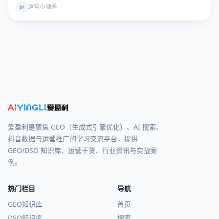
Profound AEO监测工具，完全无法适配国内大模型与互联网
运营小咖秀
运
生态，原有AI品牌运营体系进入国内直接断层。经过多轮品牌
横向实测对比，AIDSO爱搜凭借全链路对标Pro
爱盈利是聚焦 GEO（生成式引擎优化）、AI 搜索、
抖音数据与运营推广的学习交流平台，提供
GEO/DSO 知识库、运营干货、行业资讯与实战案
例。
热门栏目
导航
GEO知识库
首页
DSO知识库
搜索