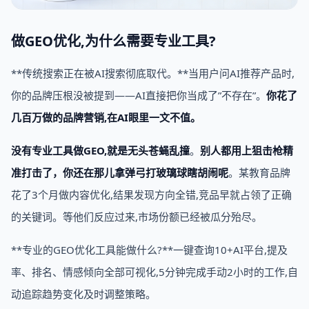
做GEO优化,为什么需要专业工具?
**传统搜索正在被AI搜索彻底取代。**当用户问AI推荐产品时,
你的品牌压根没被提到——AI直接把你当成了”不存在”。
你花了
几百万做的品牌营销,在AI眼里一文不值。
没有专业工具做GEO,就是无头苍蝇乱撞
。
别人都用上狙击枪精
准打击了，你还在那儿拿弹弓打玻璃球瞎胡闹呢
。某教育品牌
花了3个月做内容优化,结果发现方向全错,竞品早就占领了正确
的关键词。等他们反应过来,市场份额已经被瓜分殆尽。
**专业的GEO优化工具能做什么?**一键查询10+AI平台,提及
率、排名、情感倾向全部可视化,5分钟完成手动2小时的工作,自
动追踪趋势变化及时调整策略。