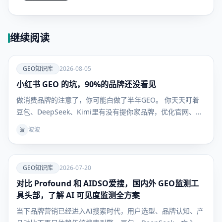
继续阅读
爱
GEO知识库
2026-08-05
小红书 GEO 的坑，90%的品牌还没看见
GEO知识
库
做消费品牌的注意了，你可能白做了半年GEO。 你天天盯着
豆包、DeepSeek、Kimi里有没有提你家品牌，优化官网、发
新闻稿、做百科，折腾半天——但用户真到掏钱买东西的时
波波
波
候，根本不看这些。 他们问AI："敏感肌用什么面霜不踩
雷？""300块以内的吹风机哪款最值得买？" AI给的
爱
GEO知识库
2026-07-20
对比 Profound 和 AIDSO爱搜，国内外 GEO监测工
GEO知识
库
具头部，了解 AI 可见度监测全方案
当下品牌营销已经进入AI搜索时代，用户选型、品牌认知、产