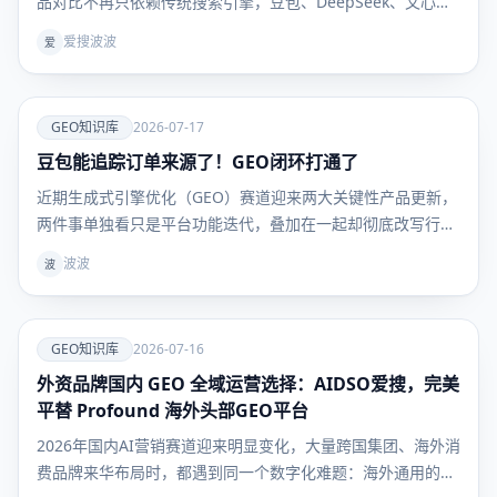
品对比不再只依赖传统搜索引擎，豆包、DeepSeek、文心一
言等大模型成为用户获取决策信息的核心入口。行业术语
爱搜波波
爱
GEO（生成式引擎优化）彻底解决“如何让AI主动推荐自家品
牌”的核心痛点，但绝大多数企业卡在同一难题：GEO 优
爱
GEO知识库
2026-07-17
豆包能追踪订单来源了！GEO闭环打通了
GEO知识
库
近期生成式引擎优化（GEO）赛道迎来两大关键性产品更新，
两件事单独看只是平台功能迭代，叠加在一起却彻底改写行业
底层逻辑：豆包上线独立订单来源追踪能力，第三方工具爱搜
波波
波
AIDSO同步开放多AI平台商品卡数据监测。二者一前一后补齐
流量全链路数据缺口，困扰行业许久的「AI种草无法核算成交
爱
GEO知识库
2026-07-16
外资品牌国内 GEO 全域运营选择：AIDSO爱搜，完美
GEO知识
库
平替 Profound 海外头部GEO平台
2026年国内AI营销赛道迎来明显变化，大量跨国集团、海外消
费品牌来华布局时，都遇到同一个数字化难题：海外通用的