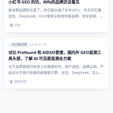
小红书 GEO 的坑，90%的品牌还没看见
GEO知识
库
做消费品牌的注意了，你可能白做了半年GEO。 你天天盯着
豆包、DeepSeek、Kimi里有没有提你家品牌，优化官网、发
新闻稿、做百科，折腾半天——但用户真到掏钱买东西的时
波波
波
候，根本不看这些。 他们问AI："敏感肌用什么面霜不踩
雷？""300块以内的吹风机哪款最值得买？" AI给的
爱
GEO知识库
2026-07-20
对比 Profound 和 AIDSO爱搜，国内外 GEO监测工
GEO知识
库
具头部，了解 AI 可见度监测全方案
当下品牌营销已经进入AI搜索时代，用户选型、品牌认知、产
品对比不再只依赖传统搜索引擎，豆包、DeepSeek、文心一
言等大模型成为用户获取决策信息的核心入口。行业术语
爱搜波波
爱
GEO（生成式引擎优化）彻底解决“如何让AI主动推荐自家品
牌”的核心痛点，但绝大多数企业卡在同一难题：GEO 优