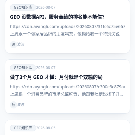
爱
GEO知识库
2026-08-07
GEO 没数据API，服务商给的排名能不能信？
GEO知识
库
https://cdn.aiyingli.com/uploads/20260807/31fc6c75e667463
上周跟一个做家居品牌的朋友喝茶，他抛给我一个特别尖锐的
问题： "我找了三家GEO服务商，每家给我的排名报告都不一
波波
波
样。更离谱
爱
GEO知识库
2026-08-07
做了3个月 GEO 才懂：月付就是个双输的局
GEO知识
库
https://cdn.aiyingli.com/uploads/20260807/c300e3c879ae469
上周跟一个消费品牌的市场总监吃饭，他跟我吐槽说找了好几
家 GEO 服务商，一上来就是季付年付，问能不能先试一个
波波
波
月，效果好
爱
GEO知识库
2026-08-05