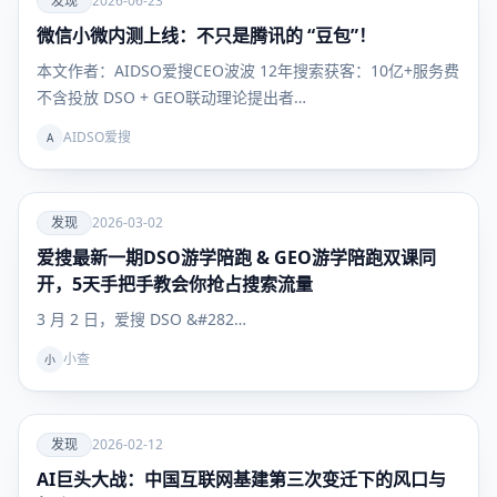
发现
2026-06-23
微信小微内测上线：不只是腾讯的 “豆包”！
发现
本文作者：AIDSO爱搜CEO波波 12年搜索获客：10亿+服务费
不含投放 DSO + GEO联动理论提出者…
AIDSO爱搜
A
爱
发现
2026-03-02
爱搜最新一期DSO游学陪跑 & GEO游学陪跑双课同
发现
开，5天手把手教会你抢占搜索流量
3 月 2 日，爱搜 DSO &#282…
小查
小
爱
发现
2026-02-12
AI巨头大战：中国互联网基建第三次变迁下的风口与
发现