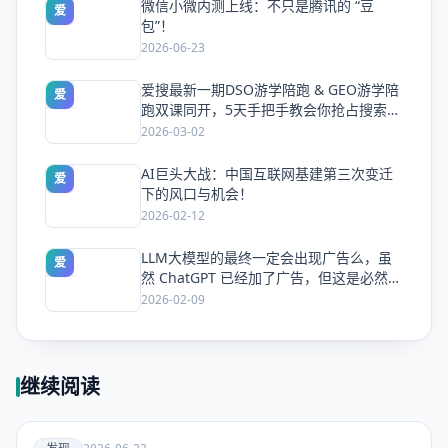
微信小微内测上线：不只是腾讯的 “豆
爱
包”！
2026-06-23
爱搜最新一期DSO游学陪跑 & GEO游学陪
爱
跑双课同开，5天手把手教会你抢占搜索流
量
2026-03-02
AI巨头大战：中国互联网基建第三次变迁
爱
下的风口与机会！
2026-02-12
LLM大模型的最终一定会出现广告么，虽
爱
然 ChatGPT 已经加了广告，但这是必然终
局么？
2026-02-09
继续阅读
爱