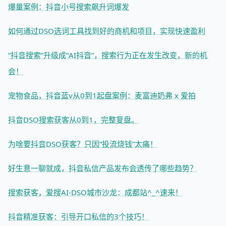
爆量案例：抖音小号搜索飙升词爆发
如何通过DSO选词工具找到好的商机和项目，实现快速盈利
“抖音搜索”升级成“AI抖音”，搜索行为正在发生改变，新的机
会！
宠物食品，抖音蓝v从0到1起盘案例：麦富迪奶弗 x 爱拍
抖音DSO搜索获客从0到1，完整复盘。
为啥要抖音DSO获客？只因“投流烧钱”太痛！
好生意一聊就成，抖音私信产品发布会透传了哪些趋势？
搜索获客，爱搜AI-DSO城市沙龙：成都站^_^速来！
抖音精准获客：引导开口私信的3个技巧！