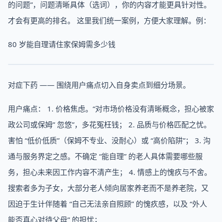
的问题”，问题清晰具体（选词），你的内容才能更具针对性。
才会有更高的排名。 这里我们统一案例，方便大家理解。例：
80 岁能自理请住家保姆需多少钱
对症下药 —— 围绕用户痛点切入自身卖点到细分场景。
用户痛点： 1. 价格焦虑。“对市场价格没有清晰概念，担心被家
政公司或保姆” 忽悠”，多花冤枉钱； 2. 品质与价格匹配之忧。
害怕 “低价低质”（保姆不专业、没耐心）或 “高价陷阱”； 3. 沟
通与服务界定之感。不确定 “能自理” 的老人具体需要哪些服
务，担心未来因工作内容不清产生； 4. 情感上的愧疚与不舍。
搜索者多为子女，大部分老人倾向居家养老而不是养老院，又
因迫于生计伴随着 “自己无法亲自照顾” 的愧疚感，以及 “外人
能否真心对待父母” 的担忧；