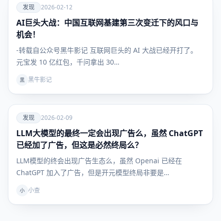
爱
发现
2026-02-12
AI巨头大战：中国互联网基建第三次变迁下的风口与
发现
机会！
-转载自公众号黑牛影记 互联网巨头的 AI 大战已经开打了。
元宝发 10 亿红包，千问拿出 30…
黑牛影记
黑
爱
发现
2026-02-09
LLM大模型的最终一定会出现广告么，虽然 ChatGPT
发现
已经加了广告，但这是必然终局么？
LLM模型的终会出现广告生态么，虽然 Openai 已经在
ChatGPT 加入了广告，但是开元模型终局非要是…
小查
小