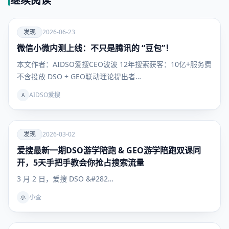
继续阅读
爱
发现
2026-06-23
微信小微内测上线：不只是腾讯的 “豆包”！
发现
本文作者：AIDSO爱搜CEO波波 12年搜索获客：10亿+服务费
不含投放 DSO + GEO联动理论提出者…
AIDSO爱搜
A
爱
发现
2026-03-02
爱搜最新一期DSO游学陪跑 & GEO游学陪跑双课同
发现
开，5天手把手教会你抢占搜索流量
3 月 2 日，爱搜 DSO &#282…
小查
小