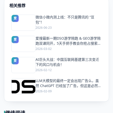
相关推荐
微信小微内测上线：不只是腾讯的 “豆
爱
包”！
2026-06-23
爱搜最新一期DSO游学陪跑 & GEO游学陪
爱
跑双课同开，5天手把手教会你抢占搜索流
量
2026-03-02
AI巨头大战：中国互联网基建第三次变迁
爱
下的风口与机会！
2026-02-12
LLM大模型的最终一定会出现广告么，虽
爱
然 ChatGPT 已经加了广告，但这是必然终
局么？
2026-02-09