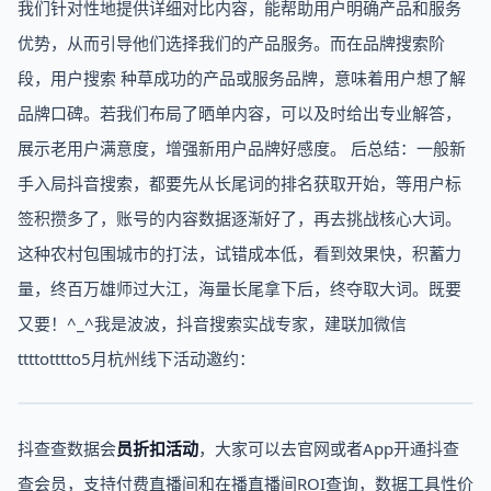
我们针对性地提供详细对比内容，能帮助用户明确产品和服务
优势，从而引导他们选择我们的产品服务。而在品牌搜索阶
段，用户搜索 种草成功的产品或服务品牌，意味着用户想了解
品牌口碑。若我们布局了晒单内容，可以及时给出专业解答，
展示老用户满意度，增强新用户品牌好感度。 后总结：一般新
手入局抖音搜索，都要先从长尾词的排名获取开始，等用户标
签积攒多了，账号的内容数据逐渐好了，再去挑战核心大词。
这种农村包围城市的打法，试错成本低，看到效果快，积蓄力
量，终百万雄师过大江，海量长尾拿下后，终夺取大词。既要
又要！^_^我是波波，抖音搜索实战专家，建联加微信
ttttotttto5月杭州线下活动邀约：
抖查查数据会
员折扣活动
，大家可以去官网或者App开通抖查
查会员，支持付费直播间和在播直播间ROI查询，数据工具性价