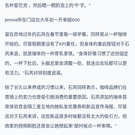
名杯星巴克’，然后晒一晒奶泡上的‘牛’字。”
Jennie所在门店在大年初一开单超600
留在异地过年的石芮在春节里每一顿早餐，同样是从一杯咖啡
开始的。尽管假期里没有了KPI重任，但身体的重启按钮对于石
芮来说，就是瑞幸的一杯厚乳拿铁。“身体好像习惯了这份固定
的，一杯下肚后，头脑总是会清醒一些，就连出去玩都可以更
有活力。”石芮对锌刻度说道。
除了长久以来养成的习惯以来，石芮同样表示，咖啡品牌们在
营销上的卖力也是吸引她消费的重要原因。石芮添加的瑞幸首
席体验官会隔三差五地向她私发优惠券和新品宣传海报，尽管
这对于石芮来讲，这些新品很多时候都没有太大的吸引力，但
商家的频频刷脸还是会让她想起来“是时候点一杯来喝。”