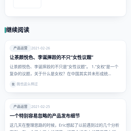
继续阅读
爱
产品运营
2021-02-26
让茶颜悦色、李诞摔跤的不只“女性议题”
产品运
营
让茶颜悦色、李诞摔跤的不只是“女性议题”。 1.“女权”是一个
复杂的议题，关于什么是女权？在中国其实并未形成统…
我也这么帅过
我
爱
产品运营
2021-02-25
一个特别容易忽略的产品发布细节
产品运
营
这几天在整理思路的时候，Eric想起了以前遇到过的几个分析