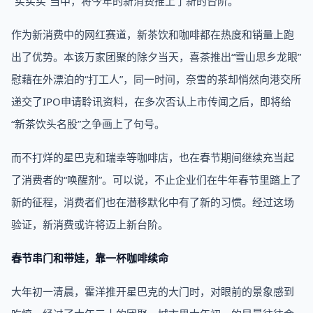
“买买买”当中，将今年的新消费推上了新的台阶。
作为新消费中的网红赛道，新茶饮和咖啡都在热度和销量上跑
出了优势。本该万家团聚的除夕当天，喜茶推出“雪山思乡龙眼”
慰藉在外漂泊的“打工人”，同一时间，奈雪的茶却悄然向港交所
递交了IPO申请聆讯资料，在多次否认上市传闻之后，即将给
“新茶饮头名股”之争画上了句号。
而不打烊的星巴克和瑞幸等咖啡店，也在春节期间继续充当起
了消费者的“唤醒剂”。可以说，不止企业们在牛年春节里踏上了
新的征程，消费者们也在潜移默化中有了新的习惯。经过这场
验证，新消费或许将迈上新台阶。
春节串门和带娃，靠一杯咖啡续命
大年初一清晨，霍洋推开星巴克的大门时，对眼前的景象感到