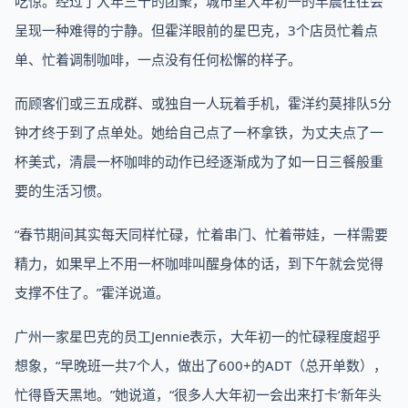
吃惊。经过了大年三十的团聚，城市里大年初一的早晨往往会
呈现一种难得的宁静。但霍洋眼前的星巴克，3个店员忙着点
单、忙着调制咖啡，一点没有任何松懈的样子。
而顾客们或三五成群、或独自一人玩着手机，霍洋约莫排队5分
钟才终于到了点单处。她给自己点了一杯拿铁，为丈夫点了一
杯美式，清晨一杯咖啡的动作已经逐渐成为了如一日三餐般重
要的生活习惯。
“春节期间其实每天同样忙碌，忙着串门、忙着带娃，一样需要
精力，如果早上不用一杯咖啡叫醒身体的话，到下午就会觉得
支撑不住了。”霍洋说道。
广州一家星巴克的员工Jennie表示，大年初一的忙碌程度超乎
想象，“早晚班一共7个人，做出了600+的ADT（总开单数），
忙得昏天黑地。”她说道，“很多人大年初一会出来打卡‘新年头