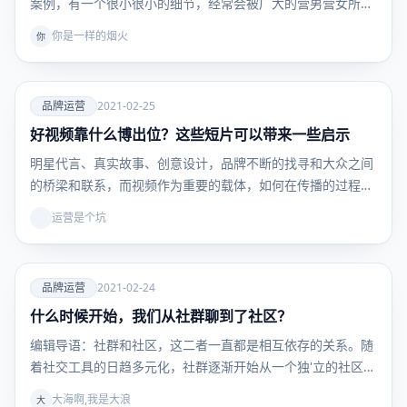
案例，有一个很小很小的细节，经常会被广大的营男营女所…
你是一样的烟火
你
爱
品牌运营
2021-02-25
好视频靠什么博出位？这些短片可以带来一些启示
品牌运
营
明星代言、真实故事、创意设计，品牌不断的找寻和大众之间
的桥梁和联系，而视频作为重要的载体，如何在传播的过程中
与…
运营是个坑
爱
品牌运营
2021-02-24
什么时候开始，我们从社群聊到了社区？
品牌运
营
编辑导语：社群和社区，这二者一直都是相互依存的关系。随
着社交工具的日趋多元化，社群逐渐开始从一个独'立的社区
内…
大海啊,我是大浪
大