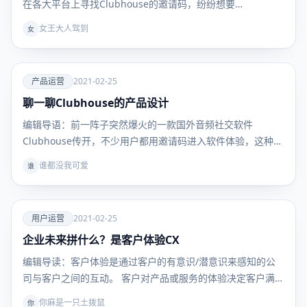
在各大平台上寻找Clubhouse的邀请码，纷纷想要…
女王大人驾到
女
爱
产品运营
2021-02-25
聊一聊Clubhouse的产品设计
产品运
营
编辑导语：前一阵子突然爆火的一款国外音频社交软件
Clubhouse传开，不少用户都用邀请码进入软件体验，这种
简…
谁都没我可爱
谁
爱
用户运营
2021-02-25
企业未来拼什么？是客户体验CX
用户运
营
编辑导读：客户体验是通过客户的有意识/潜意识来感知的公
司与客户之间的互动。 客户对产品或服务的体验决定客户满
意…
你麻是一只土拨鼠
你