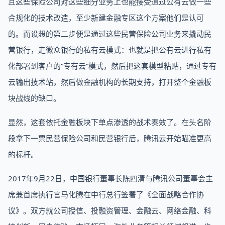
且这些保险公司对这些细分业务上也能接受通过公有云做一些
合规化的技术改造，至少新建金融专区这个方案他们是认可
的。而设想的第二步便是通过这些民营保险公司业务来撬动民
营银行，走微众银行的私有云模式：也就是把公有云进行私有
化部署到客户的“专有云”模式，然后把这套模型粘贴，通过专有
云输出技术站，然后做金融机构的长期支持，打开整个金融板
块战线的缺口。
显然，这套依托金融板块下单点渗透的战术奏效了。在头名阶
段拿下一票民营保险公司和民营银行后，腾讯云开始瞄准更高
的标杆。
2017年9月22日，中国银行董事长陈四清与腾讯公司董事会主
席兼首席执行官马化腾在中行总行签署了《全面战略合作协
议》。双方就公司授信、投融资管理、金融云、网络金融、科