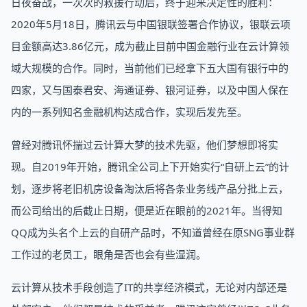
日夜奋战，一次次的救援行动后，终于迎来决定性的胜利：
2020年5月18日，腾讯云与中国银联签署合作协议，银联云项
目金额高达3.86亿元，成为截止目前中国金融行业在云计算领
域大规模的合作。同时，当前他们已经拿下五大国有银行中的
四家，又与国泰君安、海通证券、银河证券，以及中国人保在
内的一系列知名金融机构达成合作，实现后发先至。
曾经对腾讯怀揣过云计算大梦的技术先驱，他们梦想即将实
现。自2019年开始，腾讯全公司上下开始实行“自研上云”的计
划，逐步将老旧机房设备淘汰后将各条业务线产品分批上云，
而公司给出的后截止日期，便是近在眼前的2021年。当得知
QQ成为头名个上云的自研产品时，不知道曾经在原SNG事业群
工作过的老员工，眼角是否也会有些湿润。
云计算从技术手段创造了IT的共享经济模式，无论对内部还是