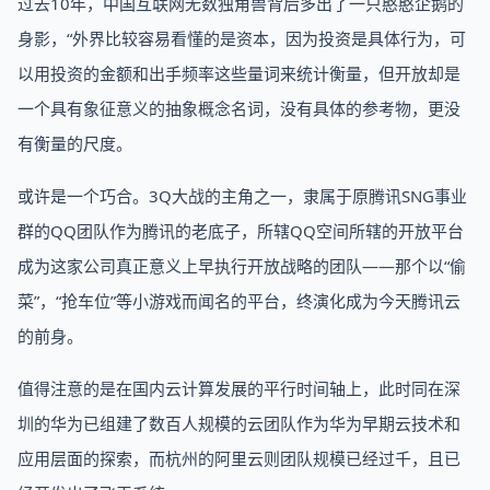
过去10年，中国互联网无数独角兽背后多出了一只憨憨企鹅的
身影，“外界比较容易看懂的是资本，因为投资是具体行为，可
以用投资的金额和出手频率这些量词来统计衡量，但开放却是
一个具有象征意义的抽象概念名词，没有具体的参考物，更没
有衡量的尺度。
或许是一个巧合。3Q大战的主角之一，隶属于原腾讯SNG事业
群的QQ团队作为腾讯的老底子，所辖QQ空间所辖的开放平台
成为这家公司真正意义上早执行开放战略的团队——那个以“偷
菜”，“抢车位”等小游戏而闻名的平台，终演化成为今天腾讯云
的前身。
值得注意的是在国内云计算发展的平行时间轴上，此时同在深
圳的华为已组建了数百人规模的云团队作为华为早期云技术和
应用层面的探索，而杭州的阿里云则团队规模已经过千，且已