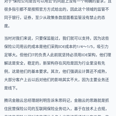
对于“保险公司是否可以用云”的问题上没有一个明确的要求，且
很多指引都不是按照官方方式给出的，因此这个领域的监管不
同于银行，证券，至少从政策条款层面看监管没有禁止的态
度。
当时对我们来说，只要保监能过，我们就可以支持，因为这些
保险公司用云的成本是他们采购IOE成本的1/4～1/5，吸引力
足够大。但他们IT的负责人此前就坚持必须用IOE架构，他们理
解这是安全，稳定的，新架构存在风险是因为行业里没有先
例，这是他们的基本要求。其次，他们强调云计算还不成熟，
大部分客户上云以后对他们的影响其实不大，因为主要业务还
是线下。
腾讯金融云总经理胡利明告诉朱思码记，金融云的思路就是抓
住民营保险公司的互联网保险业务切入，基于在技术上合规，