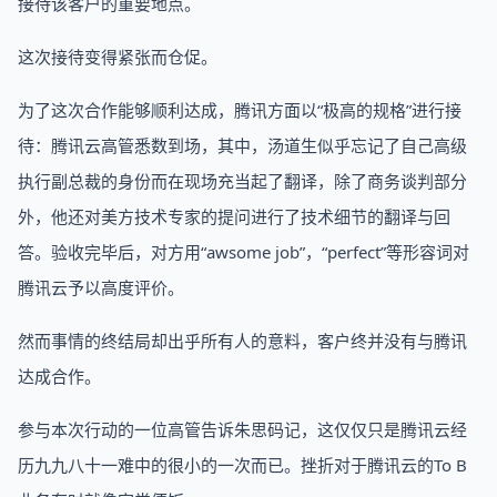
接待该客户的重要地点。
这次接待变得紧张而仓促。
为了这次合作能够顺利达成，腾讯方面以“极高的规格”进行接
待：腾讯云高管悉数到场，其中，汤道生似乎忘记了自己高级
执行副总裁的身份而在现场充当起了翻译，除了商务谈判部分
外，他还对美方技术专家的提问进行了技术细节的翻译与回
答。验收完毕后，对方用“awsome job”，“perfect”等形容词对
腾讯云予以高度评价。
然而事情的终结局却出乎所有人的意料，客户终并没有与腾讯
达成合作。
参与本次行动的一位高管告诉朱思码记，这仅仅只是腾讯云经
历九九八十一难中的很小的一次而已。挫折对于腾讯云的To B