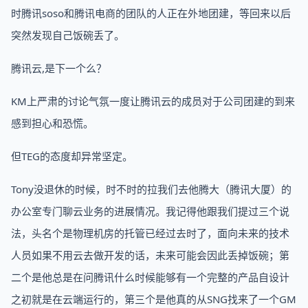
时腾讯soso和腾讯电商的团队的人正在外地团建，等回来以后
突然发现自己饭碗丢了。
腾讯云,是下一个么？
KM上严肃的讨论气氛一度让腾讯云的成员对于公司团建的到来
感到担心和恐慌。
但TEG的态度却异常坚定。
Tony没退休的时候，时不时的拉我们去他腾大（腾讯大厦）的
办公室专门聊云业务的进展情况。我记得他跟我们提过三个说
法，头名个是物理机房的托管已经过去时了，面向未来的技术
人员如果不用云去做开发的话，未来可能会因此丢掉饭碗；第
二个是他总是在问腾讯什么时候能够有一个完整的产品自设计
之初就是在云端运行的，第三个是他真的从SNG找来了一个GM