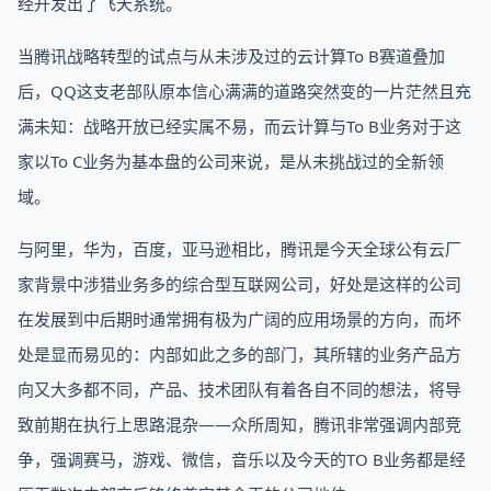
经开发出了飞天系统。
当腾讯战略转型的试点与从未涉及过的云计算To B赛道叠加
后，QQ这支老部队原本信心满满的道路突然变的一片茫然且充
满未知：战略开放已经实属不易，而云计算与To B业务对于这
家以To C业务为基本盘的公司来说，是从未挑战过的全新领
域。
与阿里，华为，百度，亚马逊相比，腾讯是今天全球公有云厂
家背景中涉猎业务多的综合型互联网公司，好处是这样的公司
在发展到中后期时通常拥有极为广阔的应用场景的方向，而坏
处是显而易见的：内部如此之多的部门，其所辖的业务产品方
向又大多都不同，产品、技术团队有着各自不同的想法，将导
致前期在执行上思路混杂——众所周知，腾讯非常强调内部竞
争，强调赛马，游戏、微信，音乐以及今天的TO B业务都是经