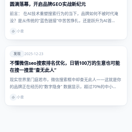
货
圆满落幕，开启品牌GEO实战新纪元
前言： 在AI技术重塑搜索行为的当下，品牌如何不被时代淹
没？是从传统的“蓝色链接”中苦苦挣扎，还是跃升为AI首…
小查
小
爱
发现
2025-12-23
不懂微信seo搜索排名优化，日销100万的生意也可能
发现
在搜一搜里“查无此人”
现实世界里门庭若市，微信搜索框中却查无此人——这就是你
的品牌正在经历的“数字隐身” 数据显示，超过70%的中小…
小查
小