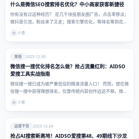
什么是微信SEO搜索排名优化？中小商家获客新捷径
发现
你有没有过这种经历？ 花几千块投朋友圈广告，点击率惨淡；
做抖音引流，粉丝来了又走；搜索引擎优化，等排名等到花
儿…
小查
小
爱
发现
2025-12-30
微信搜一搜优化排名怎么做？抢占流量红利：AIDSO
发现
爱搜工具实战指南
微信搜一搜已成为被严重低估的精准流量入口！ 然而，想在微
信搜一搜中获得理想排名，仅靠传统内容创作远远不够。微
信…
小查
小
爱
运营干货
2025-12-24
抢占AI搜索新高地！AIDSO爱搜第48、49期线下沙龙
运营干