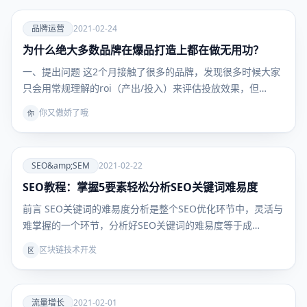
爱
品牌运营
2021-02-24
为什么绝大多数品牌在爆品打造上都在做无用功？
品牌运
营
一、提出问题 这2个月接触了很多的品牌，发现很多时候大家
只会用常规理解的roi（产出/投入）来评估投放效果，但…
你又傲娇了哦
你
爱
SEO&amp;SEM
2021-02-22
SEO教程：掌握5要素轻松分析SEO关键词难易度
SEO&amp;SEM
前言 SEO关键词的难易度分析是整个SEO优化环节中，灵活与
难掌握的一个环节，分析好SEO关键词的难易度等于成…
区块链技术开发
区
爱
流量增长
2021-02-01