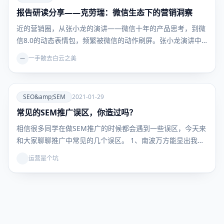
报告研读分享——克劳瑞：微信生态下的营销洞察
流量增
长
近的营销圈，从张小龙的演讲——微信十年的产品思考，到微
信8.0的动态表情包，频繁被微信的动作刷屏。张小龙演讲中…
一手散去白云之美
一
爱
SEO&amp;SEM
2021-01-29
常见的SEM推广误区，你造过吗？
SEO&amp;SEM
相信很多同学在做SEM推广的时候都会遇到一些误区，今天来
和大家聊聊推广中常见的几个误区。 1、南波万方能显出我…
运营是个坑