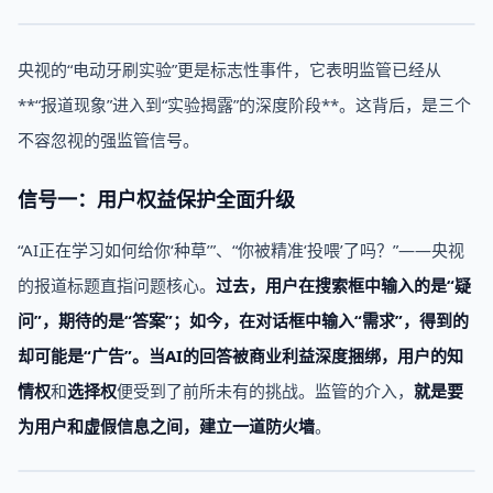
央视的“电动牙刷实验”更是标志性事件，它表明监管已经从
**“报道现象”进入到“实验揭露”的深度阶段**。这背后，是三个
不容忽视的强监管信号。
信号一：用户权益保护全面升级
“AI正在学习如何给你‘种草’”、“你被精准‘投喂’了吗？”——央视
的报道标题直指问题核心。
过去，
用户在搜索框中输入的是“疑
问”，
期待的是“答案”
；
如今
，在对话框中输入“需求”，
得到的
却可能是“广告”
。当AI的回答被商业利益深度捆绑，用户的
知
情权
和
选择权
便受到了前所未有的挑战。监管的介入，
就是要
为用户和虚假信息之间，建立一道防火墙
。