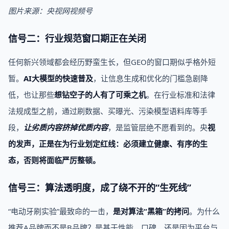
图片来源：央视网视频号
信号二：行业规范窗口期正在关闭
任何新兴领域都会经历野蛮生长，但GEO的窗口期似乎格外短
暂。
AI大模型的快速普及
，让信息生成和优化的门槛急剧降
低，也让那些
想钻空子的人有了可乘之机
。在行业标准和法律
法规成型之前，通过刷数据、买曝光、污染模型语料库等手
段，
让劣质内容挤掉优质内容
，是监管层绝不愿看到的。央
视
的发声，正是在为行业划定红线：必须建立健康、有序的生
态，否则将面临严厉整顿。
信号三：算法透明度，成了绕不开的“生死线”
“电动牙刷实验”最致命的一击，
是对算法“黑箱”的拷问
。为什么
推荐A品牌而不是B品牌？是基于性能、口碑，还是因为平台与