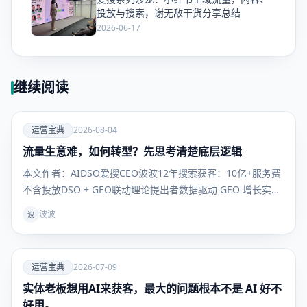
爱
投放与搜索，谢无敌干货分享总结
2026-06-17
继续阅读
爱
运营宝典
2026-08-04
流量生意难，如何转型？先思考清楚底层逻辑
运营宝
典
本文作者：AIDSO爱搜CEO波波12年搜索获客：10亿+服务费
不含投放DSO + GEO联动理论提出者数据驱动 GEO 增长实战
派做流量的兄弟们，今年是不是都有同一种感觉以前那套，突
波波
波
然就不灵了。投流ROI打不平，内容发了一堆连个水花都没
有。和努力无关，是这游戏本身，已经换桌了。
爱
运营宝典
2026-07-09
实体老板想用AI来获客，最大的问题根本不是 AI 好不
运营宝
典
好用。