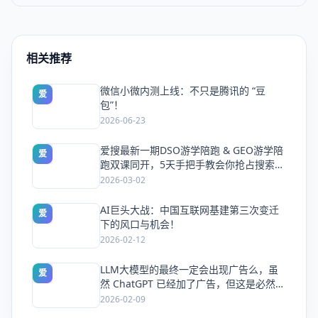
相关推荐
微信小微内测上线：不只是腾讯的 “豆
爱
包”！
2026-06-23
爱搜最新一期DSO游学陪跑 & GEO游学陪
爱
跑双课同开，5天手把手教会你抢占搜索流
量
2026-03-02
AI巨头大战：中国互联网基建第三次变迁
爱
下的风口与机会！
2026-02-12
LLM大模型的最终一定会出现广告么，虽
爱
然 ChatGPT 已经加了广告，但这是必然终
局么？
2026-02-09