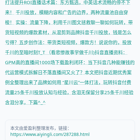
打法提升ROI
直播话术篇：东方甄选，中英话术流畅的停不下
来！
千川投放，模糊内容和广告的边界，两种流量池自由穿
梭！
实操：流量下降，利用千川图文拯救
聊一聊如何玩转，带
货短视频的爆款素材，从混剪到品牌
抖音千川投放，钱是怎么
亏得？
五步创作法：带货类短视频，爆款方！
说说你的，投放
千川的至暗时刻T_T （看悲惨故事学做千川)
抖音直播资料：
GPM高的直播间1000场下载
盈利闭环：当下抖音几种能赚钱的
代运营模式拆解
日不落直播间又火了？本文把抖音近期优秀案
例全整理出来了
品牌如何用 “星川云”一体打法，玩转抖音付费
流量
25条千川投放认知与经验，含泪无保留分享
25条千川经验
含泪分享，下篇^_^
本文由爱盈利整理发布，链接：
https://www.aiyingli.com/287288.html