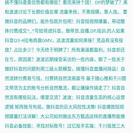
搞不懂抖查查优势都有哪些？看完来拼个团！
DP的梦破了？来
和波波讨论下长期价值在哪
流量争抢，不靠规模，靠人效。
要
做抖音的品牌们，能外包就外包吧！
抖音短视频爆量，带动整
体付费成交^_^
写给将进抖音，做带货,自播,DP,培训,的人
如果
抖音Q3-4拉电商盘GMV，这波流量如何承接？
竞品有没有投
放？占比多少？今天终于明牌了！
所有渠道都盈利，抖音却还
在亏，原因是？
波波近期接受采访的一些内容，聊了一些关于
做好抖音的问题
利用三级火箭模型，搞懂抖音直播间排品！
自
然流转付费易亏钱，付费转自然流易废号
基于随心推和千川图
文带货为主的账号分析
自然推流，都让骚操作搞走了？
抖音自
然流有哪些玩法，哪里交流？
波波：抖音流量生态的核心运营
逻辑
矩阵账号布局，做抖音的巨大风险性决策!
抖音爆款短视
频蹭量打法详解！
大公司如何做出东方甄选这样的直播势能
做
抖音必备技能：寻找对标账号！
过亿投手实操：千川投放三大