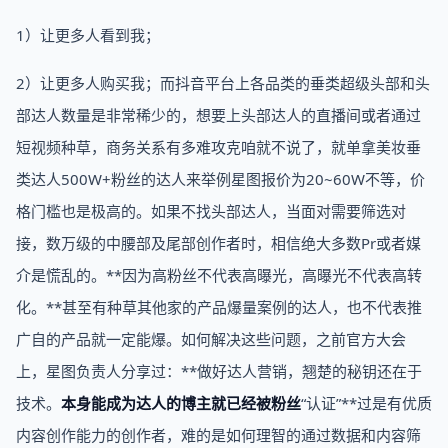
1）让更多人看到我；
2）让更多人购买我；而抖音平台上各品类的垂类超级头部和头
部达人数量是非常稀少的，想要上头部达人的直播间或者通过
短视频种草，商务关系有多难攻克咱就不说了，就单拿美妆垂
类达人500W+粉丝的达人来举例星图报价为20~60W不等，价
格门槛也是极高的。如果不找头部达人，当面对需要筛选对
接，数万级的中腰部及尾部创作者时，相信绝大多数Pr或者媒
介是慌乱的。**因为高粉丝不代表高曝光，高曝光不代表高转
化。**甚至有种草其他家的产品爆量案例的达人，也不代表推
广自的产品就一定能爆。如何解决这些问题，之前官方大会
上，星图负责人分享过：**做好达人营销，翘楚的秘钥还在于
技术。
本身能成为达人的博主就已经被粉丝
“认证”**过是有优质
内容创作能力的创作者，难的是如何理智的通过数据和内容筛