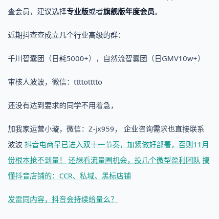
查会员，建议选择
专业版
或者
旗舰版年度会员
。
近期抖查查成立几个行业高级的群：
千川智囊团（日耗5000+），自然流智囊团（日GMV10w+）
审核人波波，微信：ttttotttto
还没有达到要求的同学不用着急，
加我家运营小璇，微信：Z-jx959， 企业咨询需求也直接联系
波波
抖音电商早已进入双十一节奏，加紧做好部署，否则11月
份根本抢不到量！
还想看流量圈机会，投几个微型盈利团队
搞
懂抖音店铺的：CCR、私域、黑标店铺
发雷同内容，抖音会持续给量么？