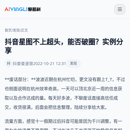
首页
/
发现
/
正文
抖音星图不上超头，能否破圈？实例分
享
抖查查波哥
2022-10-21 12:31
抖
发现
**废话部分：**波波近期在杭州忙叨，更文没有跟上T_T，不过
也侧面说明在杭州效率奇高，一天可以顶北京近一周的信息获
取以及合作达成的量。每天好多波，不聊废话直接高信任成
交，收货很满，后面会把信息整理，陆续分享给大家。
流量方面，感觉十一假期过后抖音可能是因为千川调整，有一