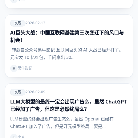
爱
发现
2026-02-12
AI巨头大战：中国互联网基建第三次变迁下的风口与
发现
机会！
-转载自公众号黑牛影记 互联网巨头的 AI 大战已经开打了。
元宝发 10 亿红包，千问拿出 30…
黑牛影记
黑
爱
发现
2026-02-09
LLM大模型的最终一定会出现广告么，虽然 ChatGPT
发现
已经加了广告，但这是必然终局么？
LLM模型的终会出现广告生态么，虽然 Openai 已经在
ChatGPT 加入了广告，但是开元模型终局非要是…
小查
小