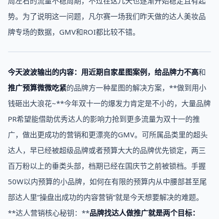
周左右的流量不稳周期，不过在这几天也逐渐开始稳定且有起
势。为了说明这一问题，凡尔赛一场我们昨天做的达人美妆品
牌专场的数据，GMV和ROI都比较不错。
今天波波输出的内容：
用近期自家星图案例，给
品牌力不高
和
推广预算微微吃紧
的品牌方一种星图的解决方案，**做到用小
钱砸出大浪花~**今年双十一的爆发力肯定是不小的，大量品牌
PR希望能借助优秀达人的影响力抢到更多流量为双十一的推
广，做出更成功的营销和更漂亮的GMV。可所属品类里的超头
达人，早已经被超级品牌或者预算大大的品牌优先锁定，两三
百万粉以上的垂类头部，档期已经在国庆节之前被锁档。手握
50W以内预算的小品牌，如何在有限的预算内从中腰部甚至尾
部达人里”操盘出成功的内容营销”就是今天想要解决的难题。
**达人营销核心秘钥：**
品牌找达人做推广就是两个目标：