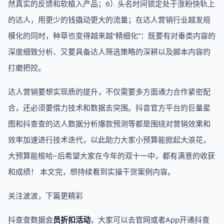
然真实的反馈和软植入产品；6）头名时间锁定处于涨粉快轨上
的达人，用更少的钱撬动更大的流量；在达人营销行业越发规
模化的同时，种草也变得越来越“精细化”：既要有对垂类内容的
深度细致分析、又要具备达人筛选策略的深耕以及脚本内容的
打磨把控。
达人营销要想实现质的提升，不仅需要多方面通力合作紧密配
合，还必须要借力技术和数据去突围。抖音官方平台的巨量星
图和抖查查的达人数据分析爆款预测等都是围绕对营销效果和
效率加速进行技术迭代，以此助力大家小预算能掀起大浪花，
大预算能梭哈~后希望大家在今年的双十一中，都有满意的收获
和成绩！ 本文完，想持续看到实操干货案例内容。
关注波波，下篇更精彩
抖查查数据会
员折扣活动
，大家可以去官网或者App开通抖查