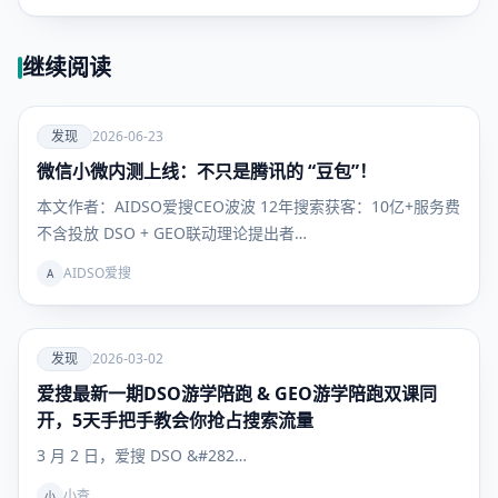
继续阅读
爱
发现
2026-06-23
微信小微内测上线：不只是腾讯的 “豆包”！
发现
本文作者：AIDSO爱搜CEO波波 12年搜索获客：10亿+服务费
不含投放 DSO + GEO联动理论提出者…
AIDSO爱搜
A
爱
发现
2026-03-02
爱搜最新一期DSO游学陪跑 & GEO游学陪跑双课同
发现
开，5天手把手教会你抢占搜索流量
3 月 2 日，爱搜 DSO &#282…
小查
小