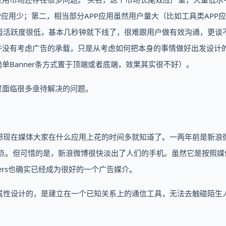
P应用少；第二，相当部分APP应用虽然用户量大（比如工具类APP应
周活跃度很低，基本几秒钟就下线了，很难跟用户做有效沟通，更谈
并没有考虑广告的承载，只是从考虑如何把本身的事情做好出发设计
单Banner条方式置于顶端或者底端，效果其实很不好）。
过面临很多亟待解决的问题。
想现在媒体大家在什么应用上花的时间多就知道了。一两年前是新浪
节点。但可惜的是，新浪微博很快淡出了人们的手机。虽然它是按照媒
ers也确实已经成为很好的一个广告媒介。
属性设计的，是建立在一个已知关系上的通信工具，无法去触碰陌生