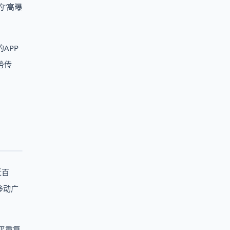
“高曝
APP
势传
近百
移动广
平重复