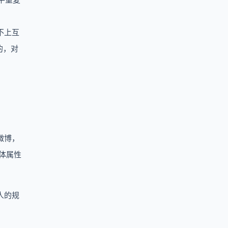
不上互
的，对
微博，
体属性
人的规