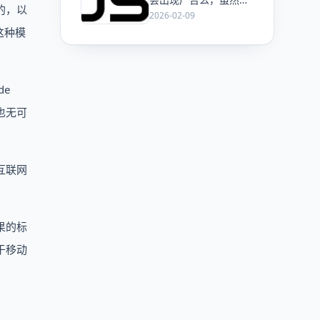
的，以
ChatGPT 已经加了广
2026-02-09
告，但这是必然终局
这种模
么？
de
也无可
互联网
果的标
于移动