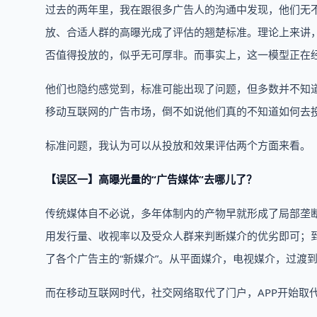
过去的两年里，我在跟很多广告人的沟通中发现，他们无不
放、合适人群的高曝光成了评估的翘楚标准。理论上来讲
否值得投放的，似乎无可厚非。而事实上，这一模型正在
他们也隐约感觉到，标准可能出现了问题，但多数并不知
移动互联网的广告市场，倒不如说他们真的不知道如何去
标准问题，我认为可以从投放和效果评估两个方面来看。
【误区一】高曝光量的“广告媒体”去哪儿了？
传统媒体自不必说，多年体制内的产物早就形成了局部垄断
用发行量、收视率以及受众人群来判断媒介的优劣即可；到
了各个广告主的“新媒介”。从平面媒介，电视媒介，过渡
而在移动互联网时代，社交网络取代了门户，APP开始取