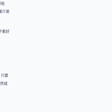
群投
媒介是
不看好
。只要
自然成