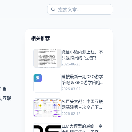
相关推荐
微信小微内测上线：不
爱
只是腾讯的 “豆包”！
2026-06-23
爱搜最新一期DSO游学
爱
陪跑 & GEO游学陪跑双
课同开，5天手把手教
介当
2026-03-02
会你抢占搜索流量
动互联
AI巨头大战：中国互联
爱
网基建第三次变迁下的
风口与机会！
2026-02-12
LLM大模型的最终一定
爱
会出现广告么，虽然