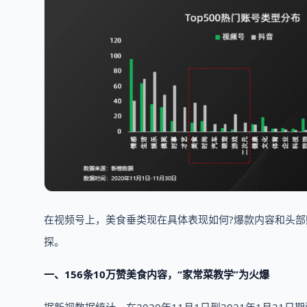
在视频号上，美食垂类现在具体表现如何?爆款内容和头
探。
一、156条10万赞美食内容，“家常菜教学”为火爆