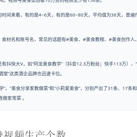
日期间，视频号美食类目破10万赞的视频至少有156条。
时间来看，有的是4~6天，有的是60~80天，平均值为36天，普遍
食材名和账号名，常见的话题有#美食、#美食教程、#美食创作人
有抖快大V，如“阿龙美食教学”（抖音12.3万粉丝；快手113万）、
“臻酒堂”这类酒企品牌也迅速卡位。
学”、“美食分享家教做菜”和“小莉爱美食”，分别产出了31条、17条和
教做家常菜 。