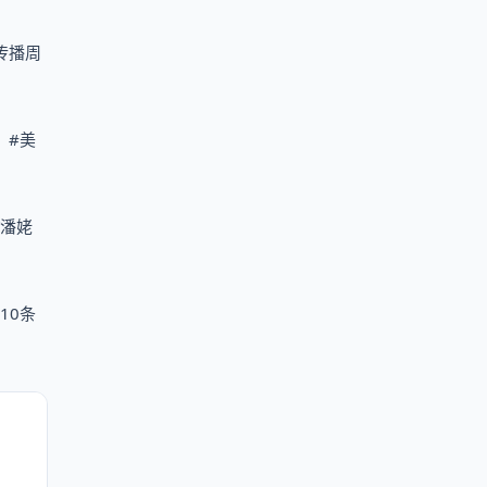
传播周
、#美
“潘姥
10条