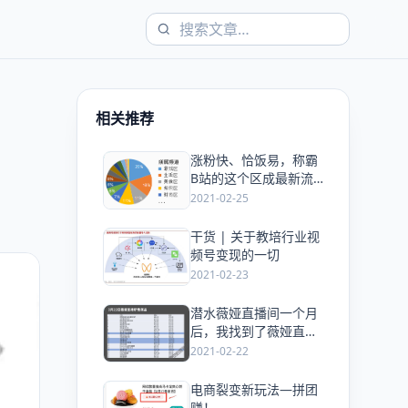
相关推荐
涨粉快、恰饭易，称霸
爱
B站的这个区成最新流
量洼地？
2021-02-25
干货 | 关于教培行业视
爱
频号变现的一切
2021-02-23
潜水薇娅直播间一个月
爱
后，我找到了薇娅直播
带货的秘密
2021-02-22
电商裂变新玩法—拼团
爱
赚！