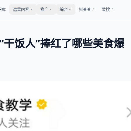
识库
运营内容
推广
综合
抖查查
爱搜
↗
↗
“干饭人”捧红了哪些美食爆