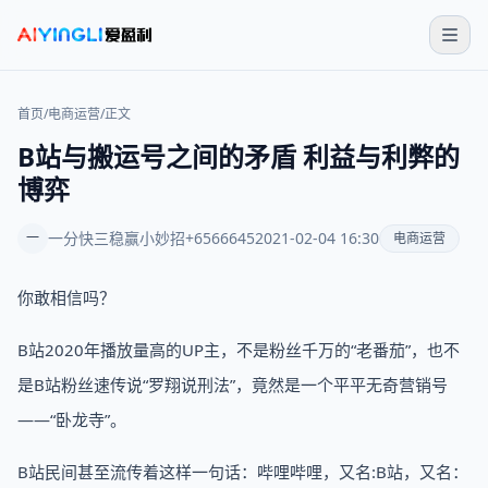
首页
/
电商运营
/
正文
B站与搬运号之间的矛盾 利益与利弊的
博弈
一分快三稳赢小妙招+6566645
2021-02-04 16:30
一
电商运营
你敢相信吗？
B站2020年播放量高的UP主，不是粉丝千万的“老番茄”，也不
是B站粉丝速传说“罗翔说刑法”，竟然是一个平平无奇营销号
——“卧龙寺”。
B站民间甚至流传着这样一句话：哔哩哔哩，又名:B站，又名：