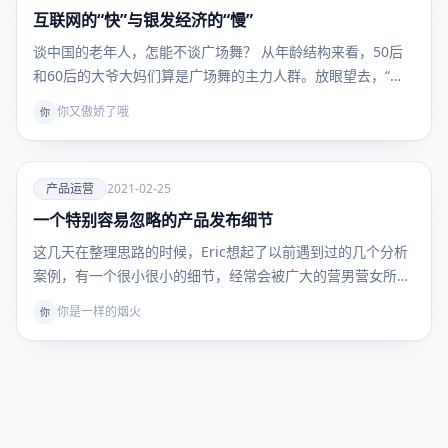
互联网的“快”与银发经济的“慢”
营销推
广
谈中国的老年人，怎能不谈广场舞？ 从年龄结构来看，50后
和60后的大爷大妈们算是广场舞的主力人群。放眼望去，“…
你又傲娇了哦
你
爱
产品运营
2021-02-25
一个特别容易忽略的产品发布细节
产品运
营
这几天在整理思路的时候，Eric想起了以前遇到过的几个分析
案例，有一个很小很小的细节，经常会被广大的营男营女所…
你是一样的烟火
你