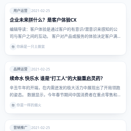
爱
用户运营
2021-02-25
企业未来拼什么？是客户体验CX
用户运
营
编辑导读：客户体验是通过客户的有意识/潜意识来感知的公
司与客户之间的互动。 客户对产品或服务的体验决定客户满
意…
你麻是一只土拨鼠
你
爱
品牌运营
2021-02-25
续命水 快乐水 谁是“打工人”的大脑重启灵药？
品牌运
营
辛丑牛年的开端，在内需迸发的极大活力中展现出了开局领跑
的姿态。 数据显示，今年春节期间中国消费者在重点零售和
餐…
你是一样的烟火
你
爱
营销推广
2021-02-25