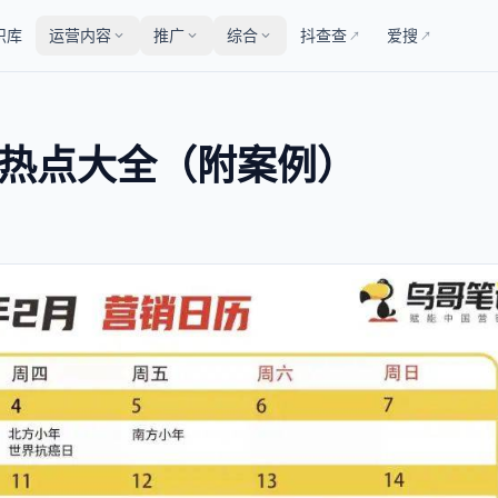
识库
运营内容
推广
综合
抖查查
爱搜
↗
↗
销热点大全（附案例）