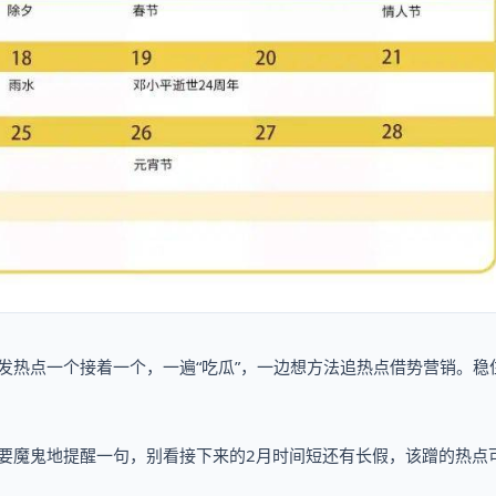
突发热点一个接着一个，一遍“吃瓜”，一边想方法追热点借势营销。稳
是要魔鬼地提醒一句，别看接下来的2月时间短还有长假，该蹭的热点