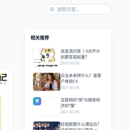
相关推荐
信息流问答 | 0点开计
爱
划更容易起量？
2021-02-26
企业未来拼什么？是客
爱
户体验CX
2021-02-25
互联网的“快”与银发经
爱
济的“慢”
2021-02-25
好视频靠什么博出位？
爱
这些短片可以带来一些