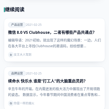
继续阅读
爱
产品运营
2021-02-25
微信 8.0 VS Clubhouse，二者有哪些产品共通点？
产品运
营
编辑导语：2021初始，就出现了这样的魔幻场景：一边，人们
在各大平台上寻找Clubhouse的邀请码，纷纷想要…
女王大人驾到
女
爱
品牌运营
2021-02-25
续命水 快乐水 谁是“打工人”的大脑重启灵药？
品牌运
营
辛丑牛年的开端，在内需迸发的极大活力中展现出了开局领跑
的姿态。 数据显示，今年春节期间中国消费者在重点零售和
餐…
你是一样的烟火
你