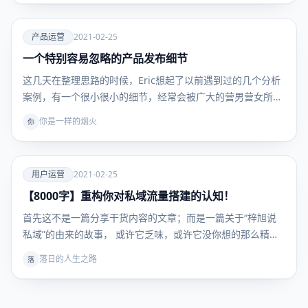
爱
产品运营
2021-02-25
一个特别容易忽略的产品发布细节
产品运
营
这几天在整理思路的时候，Eric想起了以前遇到过的几个分析
案例，有一个很小很小的细节，经常会被广大的营男营女所…
你是一样的烟火
你
爱
用户运营
2021-02-25
【8000字】重构你对私域流量搭建的认知！
用户运
营
首先这不是一篇分享干货内容的文章；而是一篇关于“梓旭说
私域”的由来的故事， 或许它乏味，或许它没你想的那么精
彩…
落日的人生之路
落