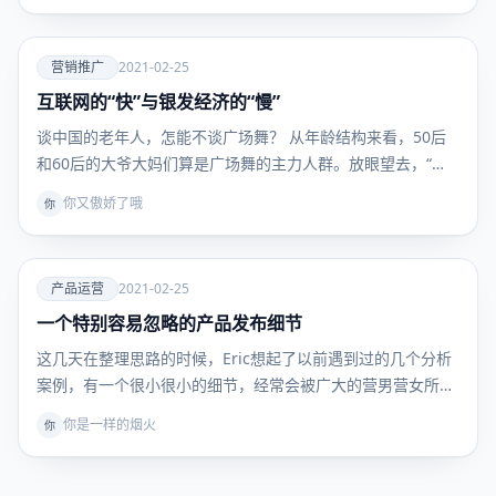
爱
营销推广
2021-02-25
互联网的“快”与银发经济的“慢”
营销推
广
谈中国的老年人，怎能不谈广场舞？ 从年龄结构来看，50后
和60后的大爷大妈们算是广场舞的主力人群。放眼望去，“…
你又傲娇了哦
你
爱
产品运营
2021-02-25
一个特别容易忽略的产品发布细节
产品运
营
这几天在整理思路的时候，Eric想起了以前遇到过的几个分析
案例，有一个很小很小的细节，经常会被广大的营男营女所…
你是一样的烟火
你