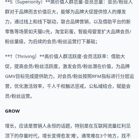
**S（Superiority）**高价值人群总量-会员总量：会员/粉丝人
群对于品牌而言价值巨大，能够为品牌大促提供惊人的爆发
力，通过线上和线下联动，联合品牌营销，以及借助平台的新
零售等场景如天猫U先，淘宝彩蛋，智能母婴室扩大品牌会员/
粉丝量级，为后续的会员/粉丝运营打下基础；
**T（Thriving）**高价值人群活跃度-会员活跃率：借助大
促，提高会员/粉丝活跃度，激发会员/粉丝潜在价值，为品牌
GMV目标完成提供助力，对会员/粉丝按照RFM指标进行分层运
营，优化激活效率，千人千权触达惩戒，公私域结合，赋能会
员/粉丝运营。
GROW
增长，应该是营销人永恒的话题，特别是在互联网流量红利见
顶下的存量时代，增长变得愈发‘难’。通常难在3个地方，找不