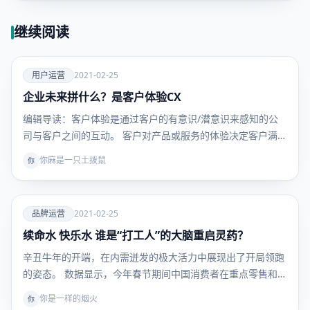
继续阅读
爱
用户运营
2021-02-25
企业未来拼什么？是客户体验CX
用户运
营
编辑导读：客户体验是通过客户的有意识/潜意识来感知的公
司与客户之间的互动。 客户对产品或服务的体验决定客户满
意…
你麻是一只土拨鼠
你
爱
品牌运营
2021-02-25
续命水 快乐水 谁是“打工人”的大脑重启灵药？
品牌运
营
辛丑牛年的开端，在内需迸发的极大活力中展现出了开局领跑
的姿态。 数据显示，今年春节期间中国消费者在重点零售和
餐…
你是一样的烟火
你