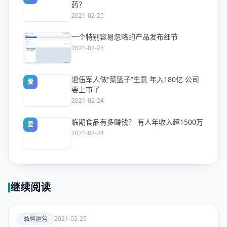
药？
2021-02-25
一个特别容易忽略的产品发布细节
爱
2021-02-25
退伍军人做“菜篮子”生意 年入180亿 公司
爱
要上市了
2021-02-24
临期食品有多赚钱？ 有人年收入超1500万
爱
2021-02-24
继续阅读
爱
品牌运营
2021-02-25