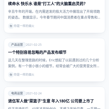
续命水 快乐水 谁是“打工人”的大脑重启灵药？
品牌运
营
辛丑牛年的开端，在内需迸发的极大活力中展现出了开局领跑
的姿态。 数据显示，今年春节期间中国消费者在重点零售和
餐…
你是一样的烟火
你
爱
产品运营
2021-02-25
一个特别容易忽略的产品发布细节
产品运
营
这几天在整理思路的时候，Eric想起了以前遇到过的几个分析
案例，有一个很小很小的细节，经常会被广大的营男营女所…
你是一样的烟火
你
爱
电商运营
2021-02-24
退伍军人做“菜篮子”生意 年入180亿 公司要上市了
电商运
营
任正非退伍后，43岁才开始创业，不惑之年始见春，一手把一