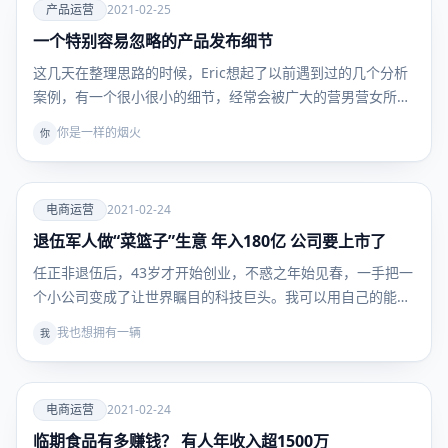
爱
产品运营
2021-02-25
一个特别容易忽略的产品发布细节
产品运
营
这几天在整理思路的时候，Eric想起了以前遇到过的几个分析
案例，有一个很小很小的细节，经常会被广大的营男营女所…
你是一样的烟火
你
爱
电商运营
2021-02-24
退伍军人做“菜篮子”生意 年入180亿 公司要上市了
电商运
营
任正非退伍后，43岁才开始创业，不惑之年始见春，一手把一
个小公司变成了让世界瞩目的科技巨头。我可以用自己的能
力…
我也想拥有一辆
我
爱
电商运营
2021-02-24
临期食品有多赚钱？ 有人年收入超1500万
电商运