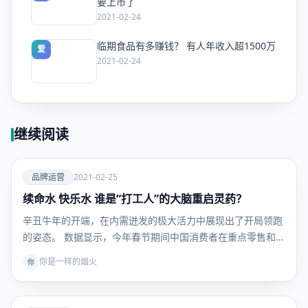
要上市了
2021-02-24
临期食品有多赚钱？ 有人年收入超1500万
爱
2021-02-24
继续阅读
爱
品牌运营
2021-02-25
续命水 快乐水 谁是“打工人”的大脑重启灵药？
品牌运
营
辛丑牛年的开端，在内需迸发的极大活力中展现出了开局领跑
的姿态。 数据显示，今年春节期间中国消费者在重点零售和
餐…
你是一样的烟火
你