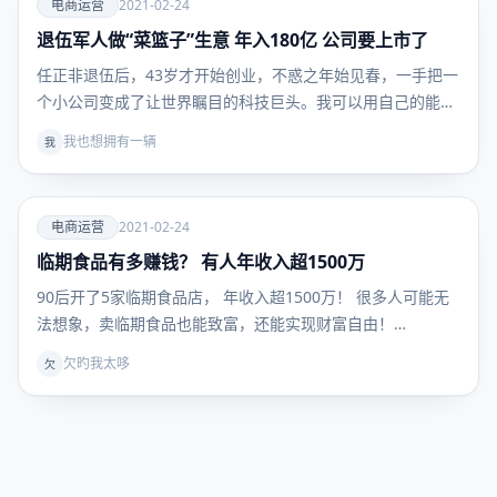
爱
电商运营
2021-02-24
退伍军人做“菜篮子”生意 年入180亿 公司要上市了
电商运
营
任正非退伍后，43岁才开始创业，不惑之年始见春，一手把一
个小公司变成了让世界瞩目的科技巨头。我可以用自己的能
力…
我也想拥有一辆
我
爱
电商运营
2021-02-24
临期食品有多赚钱？ 有人年收入超1500万
电商运
营
90后开了5家临期食品店， 年收入超1500万！ 很多人可能无
法想象，卖临期食品也能致富，还能实现财富自由！…
欠旳我太哆
欠