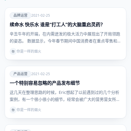
爱
品牌运营
2021-02-25
续命水 快乐水 谁是“打工人”的大脑重启灵药？
品牌运
营
辛丑牛年的开端，在内需迸发的极大活力中展现出了开局领跑
的姿态。 数据显示，今年春节期间中国消费者在重点零售和
餐…
你是一样的烟火
你
爱
产品运营
2021-02-25
一个特别容易忽略的产品发布细节
产品运
营
这几天在整理思路的时候，Eric想起了以前遇到过的几个分析
案例，有一个很小很小的细节，经常会被广大的营男营女所…
你是一样的烟火
你