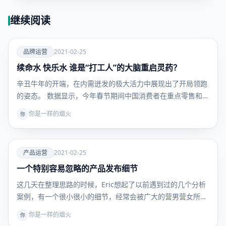
继续阅读
爱
品牌运营
2021-02-25
续命水 快乐水 谁是“打工人”的大脑重启灵药？
品牌运
营
辛丑牛年的开端，在内需迸发的极大活力中展现出了开局领跑
的姿态。 数据显示，今年春节期间中国消费者在重点零售和
餐…
你是一样的烟火
你
爱
产品运营
2021-02-25
一个特别容易忽略的产品发布细节
产品运
营
这几天在整理思路的时候，Eric想起了以前遇到过的几个分析
案例，有一个很小很小的细节，经常会被广大的营男营女所…
你是一样的烟火
你