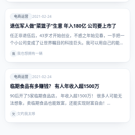
爱
电商运营
2021-02-24
退伍军人做“菜篮子”生意 年入180亿 公司要上市了
电商运
营
任正非退伍后，43岁才开始创业，不惑之年始见春，一手把一
个小公司变成了让世界瞩目的科技巨头。我可以用自己的能
力…
我也想拥有一辆
我
爱
电商运营
2021-02-24
临期食品有多赚钱？ 有人年收入超1500万
电商运
营
90后开了5家临期食品店， 年收入超1500万！ 很多人可能无
法想象，卖临期食品也能致富，还能实现财富自由！…
欠旳我太哆
欠