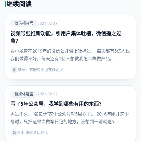
继续阅读
爱
微信视频号
2021-02-23
视频号强推新功能，引用户集体吐槽，微信操之过
微信视频
号
急？
张小龙曾在2019年的微信公开课上吐槽过： 每天都有5亿人说
我们做得不好，每天还有1亿人想教我怎么样做产品。…
被穿红衣服的小朋友骑走了
被
爱
新媒体运营
2021-02-22
写了5年公众号，我学到哪些有用的东西？
新媒体运
营
再过不久，“张良计”这个公众号就5周岁了。 2016年刚开这个
号时，只把这里当做写日记的地方，没想到一写就是5…
如仙境般梦幻迷人
如